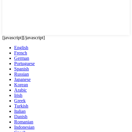
[javascript]
[/javascript]
English
French
German
Portuguese
Spanish
Russian
Japanese
Korean
Arabic
Irish
Greek
Turkish
Italian
Danish
Romanian
Indonesian