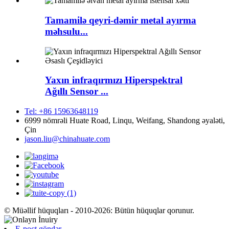
Tamamilə qeyri-dəmir metal ayırma
məhsulu...
Yaxın infraqırmızı Hiperspektral
Ağıllı Sensor ...
Tel: +86 15963648119
6999 nömrəli Huate Road, Linqu, Weifang, Shandong əyaləti,
Çin
jason.liu@chinahuate.com
© Müəllif hüquqları - 2010-2026: Bütün hüquqlar qorunur.
E-poçt göndər