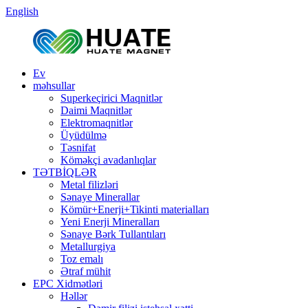
English
Ev
məhsullar
Superkeçirici Maqnitlər
Daimi Maqnitlər
Elektromaqnitlər
Üyüdülmə
Təsnifat
Köməkçi avadanlıqlar
TƏTBİQLƏR
Metal filizləri
Sənaye Minerallar
Kömür+Enerji+Tikinti materialları
Yeni Enerji Mineralları
Sənaye Bərk Tullantıları
Metallurgiya
Toz emalı
Ətraf mühit
EPC Xidmətləri
Həllər