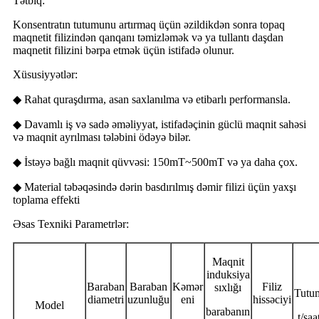
Tətbiq:
Konsentratın tutumunu artırmaq üçün əzildikdən sonra topaq
maqnetit filizindən qanqanı təmizləmək və ya tullantı daşdan
maqnetit filizini bərpa etmək üçün istifadə olunur.
Xüsusiyyətlər:
◆ Rahat quraşdırma, asan saxlanılma və etibarlı performansla.
◆ Davamlı iş və sadə əməliyyat, istifadəçinin güclü maqnit sahəsi
və maqnit ayrılması tələbini ödəyə bilər.
◆ İstəyə bağlı maqnit qüvvəsi: 150mT~500mT və ya daha çox.
◆ Material təbəqəsində dərin basdırılmış dəmir filizi üçün yaxşı
toplama effekti
Əsas Texniki Parametrlər:
Maqnit
induksiya
Baraban
Baraban
Kəmər
Filiz
sıxlığı
Tutu
diametri
uzunluğu
eni
hissəciyi
Model
barabanın
t/saa