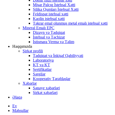
Dəmir filizi istehsal xətti
Mişar Palçıq İstehsal Xətti
Silika Qumları İstehsal Xətti
Feldispat istehsal xətti
Kaolin istehsal xətti
Təkrar emal olunmuş metal emalı istehsal xətti
Mineral Emalı EPC
Dizayn və Tədqiqat
İstehsal və Təchizat
İstismara Vermə və Təlim
Haqqımızda
Şirkət profili
Tədqiqat və İnkişaf Qabiliyyəti
Laboratoriya
KT və KT
Sertifikatlar
Sərgilər
Kooperativ Tərəfdaşlar
Xəbərlər
Sənaye xəbərləri
Şirkət xəbərləri
Əlaqə
Ev
Məhsullar