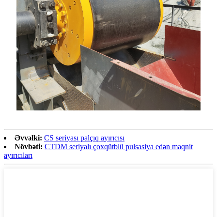
Əvvəlki:
CS seriyası palçıq ayırıcısı
Növbəti:
CTDM seriyalı çoxqütblü pulsasiya edən maqnit
ayırıcıları