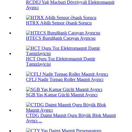
RCDEJ Yağ Məcburi Dövriyyəli Elektromaqnit
Ayırıcı
HTRX Ağıllı Sensor Əsaslı Sorucu
HTECS Burulğanlı Cərəyan Ayırıcısı
HCT Quru Toz Elektromaqnit Dəmir
Təmizləyicisi
CFLJ Nadir Torpaq Roller Maqnit Ayırıcı
SGB ​​Yaş Kəmər Güclü Maqnit Ayırıcı
CTDG Daimi Maqnit Quru Böyük Blok Maqnit
Ayrıcı ...