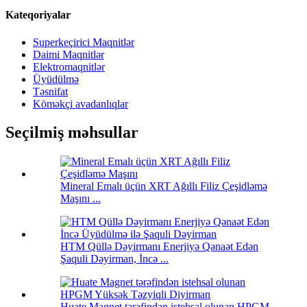
Kateqoriyalar
Superkeçirici Maqnitlər
Daimi Maqnitlər
Elektromaqnitlər
Üyüdülmə
Təsnifat
Köməkçi avadanlıqlar
Seçilmiş məhsullar
Mineral Emalı üçün XRT Ağıllı Filiz Çeşidləmə
Maşını ...
HTM Qüllə Dəyirmanı Enerjiyə Qənaət Edən
Şaquli Dəyirman, İncə ...
Huate Magnet tərəfindən istehsal olunan HPGM