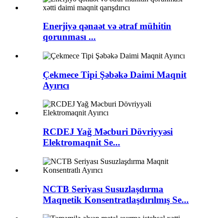
Enerjiyə qənaət və ətraf mühitin
qorunması ...
Çekmece Tipi Şəbəkə Daimi Maqnit
Ayırıcı
RCDEJ Yağ Məcburi Dövriyyəsi
Elektromaqnit Se...
NCTB Seriyası Susuzlaşdırma
Maqnetik Konsentratlaşdırılmış Se...