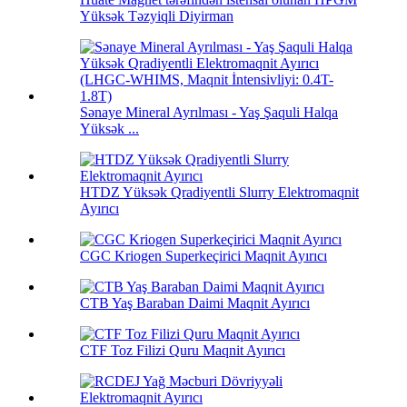
Yüksək Təzyiqli Diyirman
Sənaye Mineral Ayrılması - Yaş Şaquli Halqa
Yüksək ...
HTDZ Yüksək Qradiyentli Slurry Elektromaqnit
Ayırıcı
CGC Kriogen Superkeçirici Maqnit Ayırıcı
CTB Yaş Baraban Daimi Maqnit Ayırıcı
CTF Toz Filizi Quru Maqnit Ayırıcı