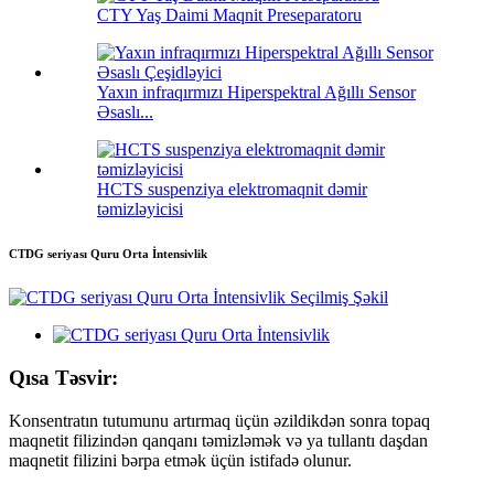
CTY Yaş Daimi Maqnit Preseparatoru
Yaxın infraqırmızı Hiperspektral Ağıllı Sensor
Əsaslı...
HCTS suspenziya elektromaqnit dəmir
təmizləyicisi
CTDG seriyası Quru Orta İntensivlik
Qısa Təsvir:
Konsentratın tutumunu artırmaq üçün əzildikdən sonra topaq
maqnetit filizindən qanqanı təmizləmək və ya tullantı daşdan
maqnetit filizini bərpa etmək üçün istifadə olunur.