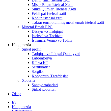
Dəmir filizi istehsal xətti
Mişar Palçıq İstehsal Xətti
Silika Qumları İstehsal Xətti
Feldispat istehsal xətti
Kaolin istehsal xətti
Təkrar emal olunmuş metal emalı istehsal xətti
Mineral Emalı EPC
Dizayn və Tədqiqat
İstehsal və Təchizat
İstismara Vermə və Təlim
Haqqımızda
Şirkət profili
Tədqiqat və İnkişaf Qabiliyyəti
Laboratoriya
KT və KT
Sertifikatlar
Sərgilər
Kooperativ Tərəfdaşlar
Xəbərlər
Sənaye xəbərləri
Şirkət xəbərləri
Əlaqə
Ev
Haqqımızda