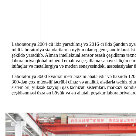
Laboratoriya 2004-cü ildə yaradılmış və 2016-cı ildə Şandun əya
milli laboratoriya standartlarına uyğun olaraq genişləndirilərək i
şəkildə yaradılıb. Alman intellektual sensor əsaslı çeşidləmə texno
laboratoriya qlobal mineral emalı və çeşidləmə sənayesi üçün elmi 
ittifaqlar və metallurgiya və mədən sənayesindəki assosiasiyalar 
Laboratoriya 8600 kvadrat metr ərazini əhatə edir və hazırda 120 
300-dən çox müxtəlif təcrübi cihaz və analitik alətlərlə təchiz ol
sistemləri, yüksək təzyiqli qaz təchizatı sistemləri, mərkəzi kon
çeşidlənməsi üzrə ən böyük və ən əhatəli peşəkar laboratoriyalarda