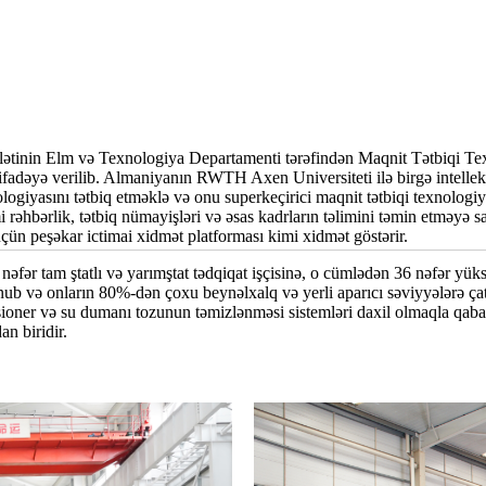
lətinin Elm və Texnologiya Departamenti tərəfindən Maqnit Tətbiqi Tex
stifadəyə verilib. Almaniyanın RWTH Axen Universiteti ilə birgə intellek
logiyasını tətbiq etməklə və onu superkeçirici maqnit tətbiqi texnologiya
rəhbərlik, tətbiq nümayişləri və əsas kadrların təlimini təmin etməyə sa
üçün peşəkar ictimai xidmət platforması kimi xidmət göstərir.
nəfər tam ştatlı və yarımştat tədqiqat işçisinə, o cümlədən 36 nəfər yü
unub və onların 80%-dən çoxu beynəlxalq və yerli aparıcı səviyyələrə çatı
disioner və su dumanı tozunun təmizlənməsi sistemləri daxil olmaqla qaba
n biridir.