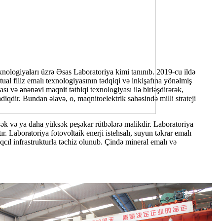
nologiyaları üzrə Əsas Laboratoriya kimi tanınıb. 2019-cu ildə
tual filiz emalı texnologiyasının tədqiqi və inkişafına yönəlmiş
sı və ənənəvi maqnit tətbiqi texnologiyası ilə birləşdirərək,
diqdir. Bundan əlavə, o, maqnitoelektrik sahəsində milli strateji
ksək və ya daha yüksək peşəkar rütbələrə malikdir. Laboratoriya
r. Laboratoriya fotovoltaik enerji istehsalı, suyun təkrar emalı
qcıl infrastrukturla təchiz olunub. Çində mineral emalı və