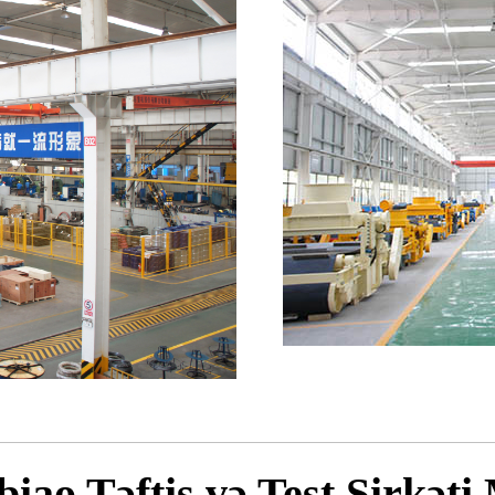
iao Təftiş və Test Şirkə