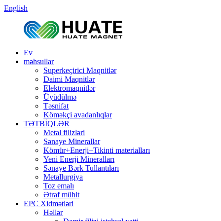
English
Ev
məhsullar
Superkeçirici Maqnitlər
Daimi Maqnitlər
Elektromaqnitlər
Üyüdülmə
Təsnifat
Köməkçi avadanlıqlar
TƏTBİQLƏR
Metal filizləri
Sənaye Minerallar
Kömür+Enerji+Tikinti materialları
Yeni Enerji Mineralları
Sənaye Bərk Tullantıları
Metallurgiya
Toz emalı
Ətraf mühit
EPC Xidmətləri
Həllər