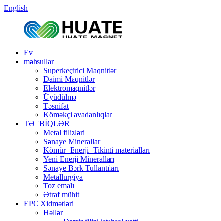
English
Ev
məhsullar
Superkeçirici Maqnitlər
Daimi Maqnitlər
Elektromaqnitlər
Üyüdülmə
Təsnifat
Köməkçi avadanlıqlar
TƏTBİQLƏR
Metal filizləri
Sənaye Minerallar
Kömür+Enerji+Tikinti materialları
Yeni Enerji Mineralları
Sənaye Bərk Tullantıları
Metallurgiya
Toz emalı
Ətraf mühit
EPC Xidmətləri
Həllər