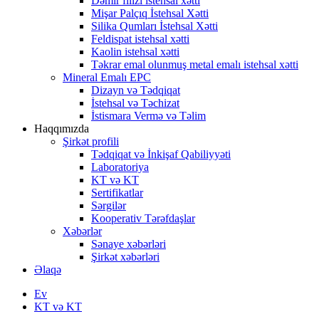
Dəmir filizi istehsal xətti
Mişar Palçıq İstehsal Xətti
Silika Qumları İstehsal Xətti
Feldispat istehsal xətti
Kaolin istehsal xətti
Təkrar emal olunmuş metal emalı istehsal xətti
Mineral Emalı EPC
Dizayn və Tədqiqat
İstehsal və Təchizat
İstismara Vermə və Təlim
Haqqımızda
Şirkət profili
Tədqiqat və İnkişaf Qabiliyyəti
Laboratoriya
KT və KT
Sertifikatlar
Sərgilər
Kooperativ Tərəfdaşlar
Xəbərlər
Sənaye xəbərləri
Şirkət xəbərləri
Əlaqə
Ev
KT və KT