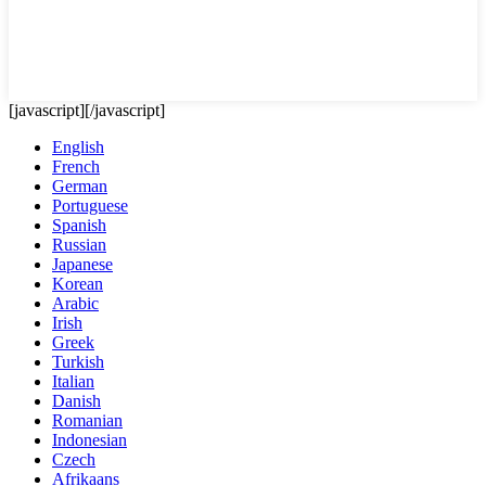
[javascript]
[/javascript]
English
French
German
Portuguese
Spanish
Russian
Japanese
Korean
Arabic
Irish
Greek
Turkish
Italian
Danish
Romanian
Indonesian
Czech
Afrikaans