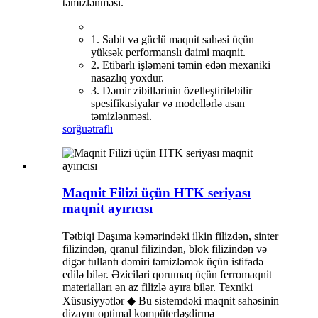
təmizlənməsi.
1. Sabit və güclü maqnit sahəsi üçün
yüksək performanslı daimi maqnit.
2. Etibarlı işləməni təmin edən mexaniki
nasazlıq yoxdur.
3. Dəmir zibillərinin özelleştirilebilir
spesifikasiyalar və modellərlə asan
təmizlənməsi.
sorğu
ətraflı
Maqnit Filizi üçün HTK seriyası
maqnit ayırıcısı
Tətbiqi Daşıma kəmərindəki ilkin filizdən, sinter
filizindən, qranul filizindən, blok filizindən və
digər tullantı dəmiri təmizləmək üçün istifadə
edilə bilər. Əziciləri qorumaq üçün ferromaqnit
materialları ən az filizlə ayıra bilər. Texniki
Xüsusiyyətlər ◆ Bu sistemdəki maqnit sahəsinin
dizaynı optimal kompüterləşdirmə