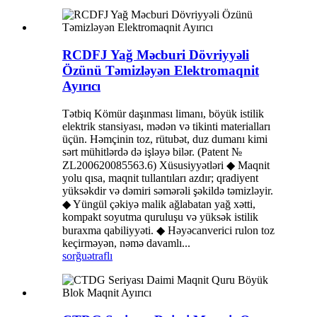
RCDFJ Yağ Məcburi Dövriyyəli
Özünü Təmizləyən Elektromaqnit
Ayırıcı
Tətbiq Kömür daşınması limanı, böyük istilik
elektrik stansiyası, mədən və tikinti materialları
üçün. Həmçinin toz, rütubət, duz dumanı kimi
sərt mühitlərdə də işləyə bilər. (Patent №
ZL200620085563.6) Xüsusiyyətləri ◆ Maqnit
yolu qısa, maqnit tullantıları azdır; qradiyent
yüksəkdir və dəmiri səmərəli şəkildə təmizləyir.
◆ Yüngül çəkiyə malik ağlabatan yağ xətti,
kompakt soyutma quruluşu və yüksək istilik
buraxma qabiliyyəti. ◆ Həyəcanverici rulon toz
keçirməyən, nəmə davamlı...
sorğu
ətraflı