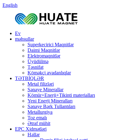
English
Ev
məhsullar
Superkeçirici Maqnitlər
Daimi Maqnitlər
Elektromaqnitlər
Üyüdülmə
Təsnifat
Köməkçi avadanlıqlar
TƏTBİQLƏR
Metal filizləri
Sənaye Minerallar
Kömür+Enerji+Tikinti materialları
Yeni Enerji Mineralları
Sənaye Bərk Tullantıları
Metallurgiya
Toz emalı
Ətraf mühit
EPC Xidmətləri
Həllər