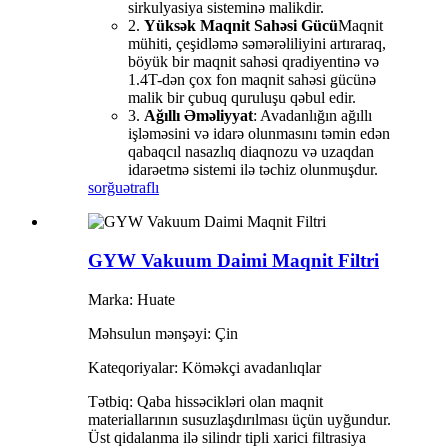
sirkulyasiya sisteminə malikdir.
2.
Yüksək Maqnit Sahəsi Gücü
Maqnit
mühiti, çeşidləmə səmərəliliyini artıraraq,
böyük bir maqnit sahəsi qradiyentinə və
1.4T-dən çox fon maqnit sahəsi gücünə
malik bir çubuq quruluşu qəbul edir.
3.
Ağıllı Əməliyyat
: Avadanlığın ağıllı
işləməsini və idarə olunmasını təmin edən
qabaqcıl nasazlıq diaqnozu və uzaqdan
idarəetmə sistemi ilə təchiz olunmuşdur.
sorğu
ətraflı
GYW Vakuum Daimi Maqnit Filtri
Marka: Huate
Məhsulun mənşəyi: Çin
Kateqoriyalar: Köməkçi avadanlıqlar
Tətbiq: Qaba hissəcikləri olan maqnit
materiallarının susuzlaşdırılması üçün uyğundur.
Üst qidalanma ilə silindr tipli xarici filtrasiya