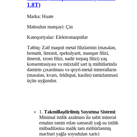
1.8T)
Marka: Huate
Məhsulun mənşəyi: Çin
Kateqoriyalar: Elektromaqnitlər
Tətbiq: Zəif maqnit metal filizlərinin (məsələn,
hematit, limonit, spekulyarit, manqan filizi,
ilmenit, xrom filizi, nadir torpaq filizi) yaş
konsentrasiyası və müxtəlif sərt iş mühitlərində
dəmirin çıxarılması və qeyri-metal mineralların
(məsələn, kvars, feldispat, kaolin) təmizlənməsi
üçün uyğundur.
1.
Təkmilləşdirilmiş Soyutma Sistemi
:
Minimal istilik azalması ilə sabit mineral
emalını təmin edən səmərəli yağ-su istilik
mübadiləsinə malik tam möhürlənmiş
məcburi yağla soyudulan xarici