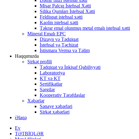
Dəmir filizi istehsal xətti
Mişar Palçıq İstehsal Xətti
Silika Qumları İstehsal Xətti
Feldispat istehsal xətti
Kaolin istehsal xətti
Təkrar emal olunmuş metal emalı istehsal xətti
Mineral Emalı EPC
Dizayn və Tədqiqat
İstehsal və Təchizat
İstismara Vermə və Təlim
Haqqımızda
Şirkət profili
Tədqiqat və İnkişaf Qabiliyyəti
Laboratoriya
KT və KT
Sertifikatlar
Sərgilər
Kooperativ Tərəfdaşlar
Xəbərlər
Sənaye xəbərləri
Şirkət xəbərləri
Əlaqə
Ev
TƏTBİQLƏR