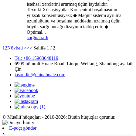
istehsal xərclərini artırmaq üçün faydalıdır.
Texniki Xüsusiyyətlər Konsentrat boşalmasının
yüksək konsentrasiyası: ◆ Maqnit sistemi ayrılma
uzunluğunu və boşalma müddətini uzatmaq üçün
böyük sarğı bucağı dizaynını tətbiq edir. ◆
Optimal...
sorğu
ətraflı
1
2
Növbəti >
>>
Səhifə 1 / 2
Tel: +86 15963648119
6999 nömrəli Huate Road, Linqu, Weifang, Shandong əyaləti,
Çin
jason.liu@chinahuate.com
© Müəllif hüquqları - 2010-2026: Bütün hüquqlar qorunur.
E-poçt göndər
x