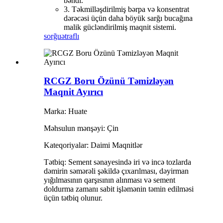
bəndi.
3. Təkmilləşdirilmiş bərpa və konsentrat
dərəcəsi üçün daha böyük sarğı bucağına
malik gücləndirilmiş maqnit sistemi.
sorğu
ətraflı
RCGZ Boru Özünü Təmizləyən
Maqnit Ayırıcı
Marka: Huate
Məhsulun mənşəyi: Çin
Kateqoriyalar: Daimi Maqnitlər
Tətbiq: Sement sənayesində iri və incə tozlarda
dəmirin səmərəli şəkildə çıxarılması, dəyirman
yığılmasının qarşısının alınması və sement
doldurma zamanı sabit işləmənin təmin edilməsi
üçün tətbiq olunur.