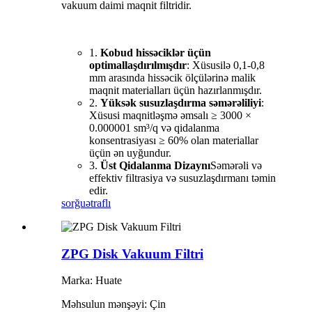
vakuum daimi maqnit filtridir.
1.
Kobud hissəciklər üçün
optimallaşdırılmışdır
: Xüsusilə 0,1-0,8
mm arasında hissəcik ölçülərinə malik
maqnit materialları üçün hazırlanmışdır.
2.
Yüksək susuzlaşdırma səmərəliliyi
:
Xüsusi maqnitləşmə əmsalı ≥ 3000 ×
0.000001 sm³/q və qidalanma
konsentrasiyası ≥ 60% olan materiallar
üçün ən uyğundur.
3.
Üst Qidalanma Dizaynı
Səmərəli və
effektiv filtrasiya və susuzlaşdırmanı təmin
edir.
sorğu
ətraflı
ZPG Disk Vakuum Filtri
Marka: Huate
Məhsulun mənşəyi: Çin