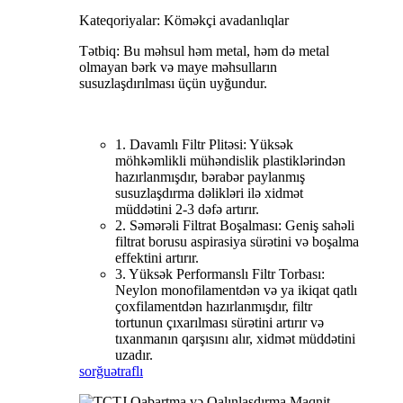
Kateqoriyalar: Köməkçi avadanlıqlar
Tətbiq: Bu məhsul həm metal, həm də metal
olmayan bərk və maye məhsulların
susuzlaşdırılması üçün uyğundur.
1. Davamlı Filtr Plitəsi: Yüksək
möhkəmlikli mühəndislik plastiklərindən
hazırlanmışdır, bərabər paylanmış
susuzlaşdırma dəlikləri ilə xidmət
müddətini 2-3 dəfə artırır.
2. Səmərəli Filtrat Boşalması: Geniş sahəli
filtrat borusu aspirasiya sürətini və boşalma
effektini artırır.
3. Yüksək Performanslı Filtr Torbası:
Neylon monofilamentdən və ya ikiqat qatlı
çoxfilamentdən hazırlanmışdır, filtr
tortunun çıxarılması sürətini artırır və
tıxanmanın qarşısını alır, xidmət müddətini
uzadır.
sorğu
ətraflı