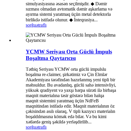
simulyasiyasına əsasən seçilmişdir. ◆ Dəmir
sızması olmadan avtomatik dəmir aşkarlama və
ayırma sistemi yaratmaq üçün metal detektorla
birlikdə istifadə olunur. ◆ İnteqrasiya...
sorğu
ətraflı
YCMW Seriyası Orta Güclü İmpuls
Boşaltma Qaytarıcısı
Tətbiq Seriyası YCMW orta güclü impulslu
boşalma re-claimer, şirkətimiz və Çin Elmlər
Akademiyası tərəfindən hazırlanmış yeni tipli bir
məhsuldur. Bu avadanlıq, güclü sahə intensivliyi,
yüksək qradiyent və yaxşı bərpa sürəti ilə birbaşa
maqnit materialına təsir göstərə bilən halqa
maqnit sistemini yaratmaq üçün NdFeB
maqnitindən istifadə edir. Maqnit materialının öz
çəkisindən asılı olaraq, V tipli kazıyıcı materialın
boşaldılmasına kömək edə bilər. Və bu kimi
xətlərdə geniş şəkildə yerləşdirilib...
sorğu
ətraflı