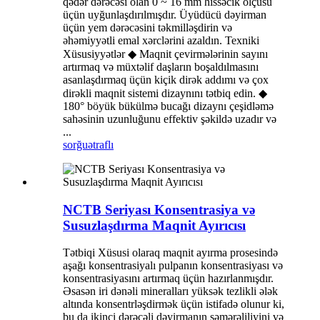
qədər dərəcəsi olan 0 ~ 16 mm hissəcik ölçüsü
üçün uyğunlaşdırılmışdır. Üyüdücü dəyirman
üçün yem dərəcəsini təkmilləşdirin və
əhəmiyyətli emal xərclərini azaldın. Texniki
Xüsusiyyətlər ◆ Maqnit çevirmələrinin sayını
artırmaq və müxtəlif daşların boşaldılmasını
asanlaşdırmaq üçün kiçik dirək addımı və çox
dirəkli maqnit sistemi dizaynını tətbiq edin. ◆
180° böyük bükülmə bucağı dizaynı çeşidləmə
sahəsinin uzunluğunu effektiv şəkildə uzadır və
...
sorğu
ətraflı
NCTB Seriyası Konsentrasiya və
Susuzlaşdırma Maqnit Ayırıcısı
Tətbiqi Xüsusi olaraq maqnit ayırma prosesində
aşağı konsentrasiyalı pulpanın konsentrasiyası və
konsentrasiyasını artırmaq üçün hazırlanmışdır.
Əsasən iri dənəli mineralları yüksək tezlikli ələk
altında konsentrləşdirmək üçün istifadə olunur ki,
bu da ikinci dərəcəli dəyirmanın səmərəliliyini və