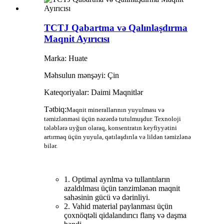
TCTJ Qabartma və Qalınlaşdırma
Maqnit Ayırıcısı
Marka: Huate
Məhsulun mənşəyi: Çin
Kateqoriyalar: Daimi Maqnitlər
Tətbiq:
Maqnit minerallarının yuyulması və
təmizlənməsi üçün nəzərdə tutulmuşdur. Texnoloji
tələblərə uyğun olaraq, konsentratın keyfiyyətini
artırmaq üçün yuyula, qatılaşdırıla və lildən təmizlənə
bilər.
1. Optimal ayrılma və tullantıların
azaldılması üçün tənzimlənən maqnit
sahəsinin gücü və dərinliyi.
2. Vahid material paylanması üçün
çoxnöqtəli qidalandırıcı flanş və daşma