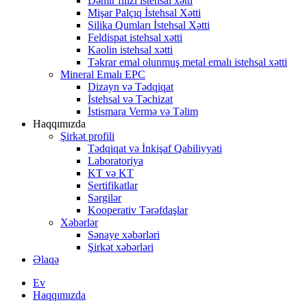
Dəmir filizi istehsal xətti
Mişar Palçıq İstehsal Xətti
Silika Qumları İstehsal Xətti
Feldispat istehsal xətti
Kaolin istehsal xətti
Təkrar emal olunmuş metal emalı istehsal xətti
Mineral Emalı EPC
Dizayn və Tədqiqat
İstehsal və Təchizat
İstismara Vermə və Təlim
Haqqımızda
Şirkət profili
Tədqiqat və İnkişaf Qabiliyyəti
Laboratoriya
KT və KT
Sertifikatlar
Sərgilər
Kooperativ Tərəfdaşlar
Xəbərlər
Sənaye xəbərləri
Şirkət xəbərləri
Əlaqə
Ev
Haqqımızda