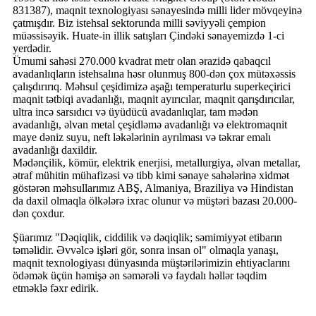
831387), maqnit texnologiyası sənayesində milli lider mövqeyinə
çatmışdır. Biz istehsal sektorunda milli səviyyəli çempion
müəssisəyik. Huate-in illik satışları Çindəki sənayemizdə 1-ci
yerdədir.
Ümumi sahəsi 270.000 kvadrat metr olan ərazidə qabaqcıl
avadanlıqların istehsalına həsr olunmuş 800-dən çox mütəxəssis
çalışdırırıq. Məhsul çeşidimizə aşağı temperaturlu superkeçirici
maqnit tətbiqi avadanlığı, maqnit ayırıcılar, maqnit qarışdırıcılar,
ultra incə sarsıdıcı və üyüdücü avadanlıqlar, tam mədən
avadanlığı, əlvan metal çeşidləmə avadanlığı və elektromaqnit
maye dəniz suyu, neft ləkələrinin ayrılması və təkrar emalı
avadanlığı daxildir.
Mədənçilik, kömür, elektrik enerjisi, metallurgiya, əlvan metallar,
ətraf mühitin mühafizəsi və tibb kimi sənaye sahələrinə xidmət
göstərən məhsullarımız ABŞ, Almaniya, Braziliya və Hindistan
da daxil olmaqla ölkələrə ixrac olunur və müştəri bazası 20.000-
dən çoxdur.
Şüarımız "Dəqiqlik, ciddilik və dəqiqlik; səmimiyyət etibarın
təməlidir. Əvvəlcə işləri gör, sonra insan ol" olmaqla yanaşı,
maqnit texnologiyası dünyasında müştərilərimizin ehtiyaclarını
ödəmək üçün həmişə ən səmərəli və faydalı həllər təqdim
etməklə fəxr edirik.