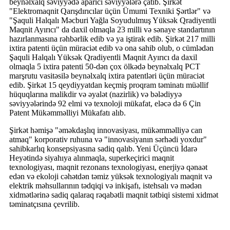
beynəlxalq səviyyədə aparıcı səviyyələrə çatıb. Şirkət
"Elektromaqnit Qarışdırıcılar üçün Ümumi Texniki Şərtlər" və
"Şaquli Halqalı Məcburi Yağla Soyudulmuş Yüksək Qradiyentli
Maqnit Ayırıcı" da daxil olmaqla 23 milli və sənaye standartının
hazırlanmasına rəhbərlik edib və ya iştirak edib. Şirkət 217 milli
ixtira patenti üçün müraciət edib və ona sahib olub, o cümlədən
Şaquli Halqalı Yüksək Qradiyentli Maqnit Ayırıcı da daxil
olmaqla 5 ixtira patenti 50-dən çox ölkədə beynəlxalq PCT
marşrutu vasitəsilə beynəlxalq ixtira patentləri üçün müraciət
edib. Şirkət 15 qeydiyyatdan keçmiş proqram təminatı müəllif
hüquqlarına malikdir və əyalət (nazirlik) və bələdiyyə
səviyyələrində 92 elmi və texnoloji mükafat, eləcə də 6 Çin
Patent Mükəmməlliyi Mükafatı alıb.
Şirkət həmişə "əməkdaşlıq innovasiyası, mükəmməlliyə can
atmaq" korporativ ruhuna və "innovasiyanın sərhədi yoxdur"
sahibkarlıq konsepsiyasına sadiq qalıb. Yeni Üçüncü İdarə
Heyətində siyahıya alınmaqla, superkeçirici maqnit
texnologiyası, maqnit rezonans texnologiyası, enerjiyə qənaət
edən və ekoloji cəhətdən təmiz yüksək texnologiyalı maqnit və
elektrik məhsullarının tədqiqi və inkişafı, istehsalı və mədən
xidmətlərinə sadiq qalaraq rəqabətli maqnit tətbiqi sistemi xidmət
təminatçısına çevrilib.