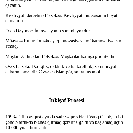
qazanın.
Keyfiyyət İdarəetmə Fəlsəfəsi: Keyfiyyət müəssisənin həyat
damarıdır.
Əsas Dəyərlər: İnnovasiyanın sərhədi yoxdur.
Müəssisə Ruhu: Əməkdaşlıq innovasiyası, mükəmməlliyə can
atmaq.
Müştəri Xidmətləri Fəlsəfəsi: Müştərilər həmişə prioritetdir.
Əsas Fəlsəfə: Dəqiqlik, ciddilik və hərtərəflilik; səmimiyyət
etibarın təməlidir. Əvvəlcə işləri gör, sonra insan ol.
İnkişaf Prosesi
1993-cü ilin avqust ayında sədr və prezident Vanq Çjaolyan iki
gənclə birlikdə biznes qurmaq qərarına gəldi və başlamaq üçün
10.000 yuan borc aldı.