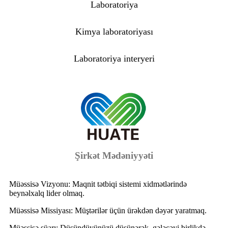
Laboratoriya
Kimya laboratoriyası
Laboratoriya interyeri
Şirkət Mədəniyyəti
Müəssisə Vizyonu: Maqnit tətbiqi sistemi xidmətlərində
beynəlxalq lider olmaq.
Müəssisə Missiyası: Müştərilər üçün ürəkdən dəyər yaratmaq.
Müəssisə şüarı: Düşündüyünüzü düşünərək, gələcəyi birlikdə