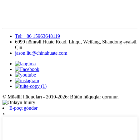
Tel: +86 15963648119
6999 nömrəli Huate Road, Linqu, Weifang, Shandong əyaləti,
Çin
jason.liu@chinahuate.com
© Müəllif hüquqları - 2010-2026: Bütün hüquqlar qorunur.
E-poçt göndər
x