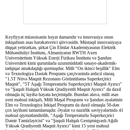
Keyfiyyət müəssisənin həyat damarıdır və innovasiya onun
inkişafının əsas hərəkətverici qüvvəsidir. Müstəqil innovasiyaya
diqqət yetirərkən, şirkət Çin Elmlər Akademiyasının Elektrik
Mühəndisliyi İnstitutu, Almaniyanın RWTH Axen
Universitetinin Yüksək Enerji Fizikası İnstitutu və Şandun
Universiteti kimi qurumlarla uzunmüddətli sənaye-akademik-
tədqiqat əməkdaşlığı qurmuşdur. Milli "On ikinci beşillik" Elm
və Texnologiya Dəstək Proqramı çərçivəsində ardıcıl olaraq
"1.5T Nüvə Maqnit Rezonans Görüntüləmə Superkeçirici
Maqnit", "5T Aşağı Temperaturlu Superkeçirici Maqnit Ayırıcı"
və "Şaquli Halqalı Yüksək Qradiyentli Maqnit Ayırıcı" da daxil
olmaqla üç layihə həyata keçirmişdir. Bundan əlavə, milli əsas
yeni məhsul inkişafı, Milli Məşəl Proqramı və Şandun əyalətinin
Elm və Texnologiya İnkişaf Proqramı da daxil olmaqla 50-dən
çox layihəni tamamlamışdır. Əyalət və nazirlik səviyyələrində 41
məhsul qiymətləndirilib, "Aşağı Temperaturlu Superkeçirici
Dəmir Təmizləyicisi" və "Şaquli Halqalı Genişmiqyaslı Ağıllı
Yüksək Qradiyentli Maqnit Ayırıcı" kimi 15 yeni məhsul