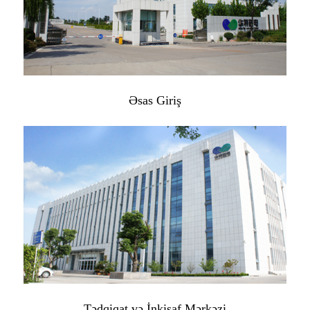
Əsas Giriş
Tədqiqat və İnkişaf Mərkəzi