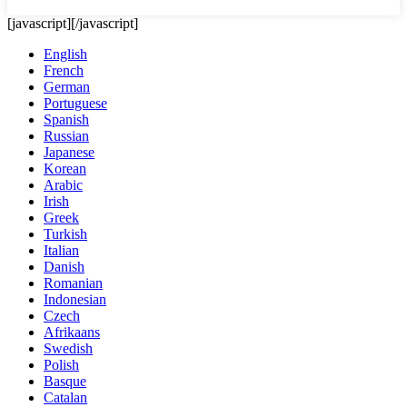
[javascript]
[/javascript]
English
French
German
Portuguese
Spanish
Russian
Japanese
Korean
Arabic
Irish
Greek
Turkish
Italian
Danish
Romanian
Indonesian
Czech
Afrikaans
Swedish
Polish
Basque
Catalan