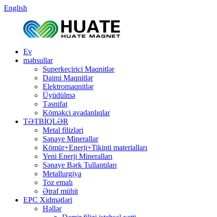
English
Ev
məhsullar
Superkeçirici Maqnitlər
Daimi Maqnitlər
Elektromaqnitlər
Üyüdülmə
Təsnifat
Köməkçi avadanlıqlar
TƏTBİQLƏR
Metal filizləri
Sənaye Minerallar
Kömür+Enerji+Tikinti materialları
Yeni Enerji Mineralları
Sənaye Bərk Tullantıları
Metallurgiya
Toz emalı
Ətraf mühit
EPC Xidmətləri
Həllər