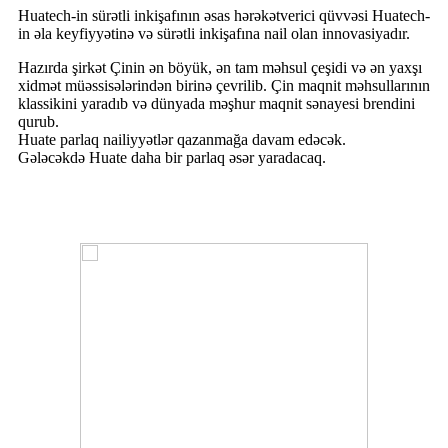
Huatech-in sürətli inkişafının əsas hərəkətverici qüvvəsi Huatech-
in əla keyfiyyətinə və sürətli inkişafına nail olan innovasiyadır.
Hazırda şirkət Çinin ən böyük, ən tam məhsul çeşidi və ən yaxşı
xidmət müəssisələrindən birinə çevrilib. Çin maqnit məhsullarının
klassikini yaradıb və dünyada məşhur maqnit sənayesi brendini
qurub.
Huate parlaq nailiyyətlər qazanmağa davam edəcək.
Gələcəkdə Huate daha bir parlaq əsər yaradacaq.