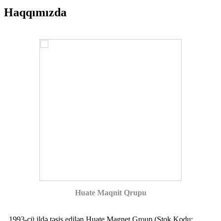
Haqqımızda
Huate Maqnit Qrupu
1993-cü ildə təsis edilən Huate Magnet Group (Stok Kodu: