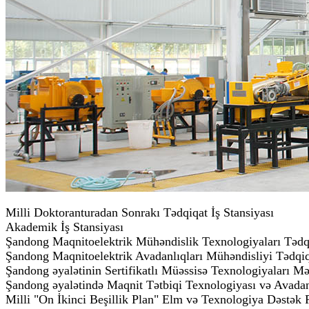
Milli Doktoranturadan Sonrakı Tədqiqat İş Stansiyası
Akademik İş Stansiyası
Şandong Maqnitoelektrik Mühəndislik Texnologiyaları Tədq
Şandong Maqnitoelektrik Avadanlıqları Mühəndisliyi Tədqi
Şandong əyalətinin Sertifikatlı Müəssisə Texnologiyaları Mə
Şandong əyalətində Maqnit Tətbiqi Texnologiyası və Avadan
Milli "On İkinci Beşillik Plan" Elm və Texnologiya Dəstək 