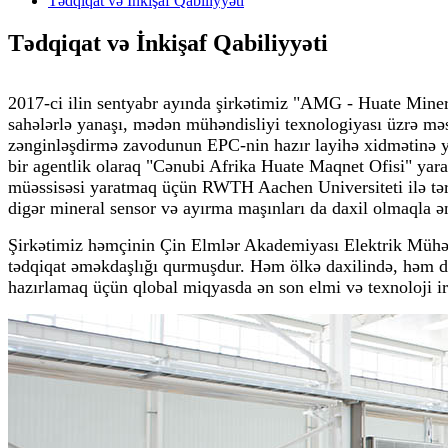
Tədqiqat və İnkişaf Qabiliyyəti
Tədqiqat və İnkişaf Qabiliyyəti
2017-ci ilin sentyabr ayında şirkətimiz "AMG - Huate Miner
sahələrlə yanaşı, mədən mühəndisliyi texnologiyası üzrə məsl
zənginləşdirmə zavodunun EPC-nin hazır layihə xidmətinə y
bir agentlik olaraq "Cənubi Afrika Huate Maqnet Ofisi" yara
müəssisəsi yaratmaq üçün RWTH Aachen Universiteti ilə tərəf
digər mineral sensor və ayırma maşınları da daxil olmaqla ə
Şirkətimiz həmçinin Çin Elmlər Akademiyası Elektrik Mühənd
tədqiqat əməkdaşlığı qurmuşdur. Həm ölkə daxilində, həm də
hazırlamaq üçün qlobal miqyasda ən son elmi və texnoloji i