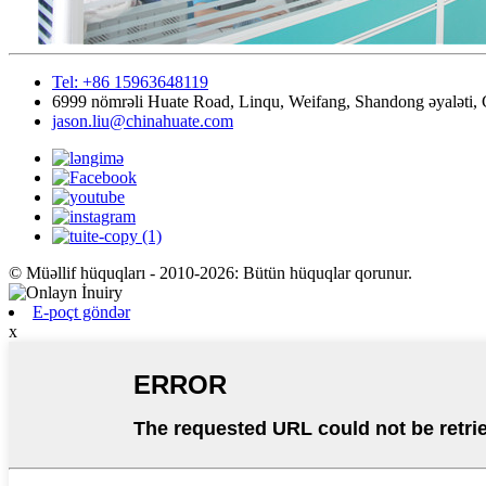
Tel: +86 15963648119
6999 nömrəli Huate Road, Linqu, Weifang, Shandong əyaləti, 
jason.liu@chinahuate.com
© Müəllif hüquqları - 2010-2026: Bütün hüquqlar qorunur.
E-poçt göndər
x