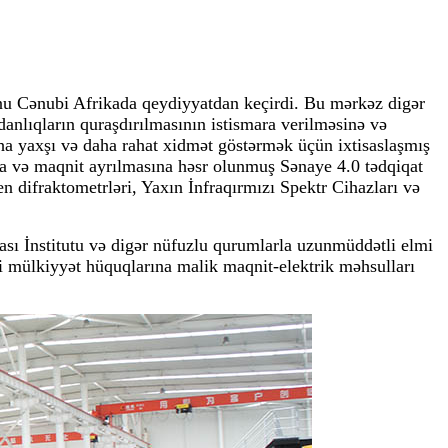
onu Cənubi Afrikada qeydiyyatdan keçirdi. Bu mərkəz digər
danlıqların quraşdırılmasının istismara verilməsinə və
a yaxşı və daha rahat xidmət göstərmək üçün ixtisaslaşmış
na və maqnit ayrılmasına həsr olunmuş Sənaye 4.0 tədqiqat
n difraktometrləri, Yaxın İnfraqırmızı Spektr Cihazları və
ası İnstitutu və digər nüfuzlu qurumlarla uzunmüddətli elmi
 mülkiyyət hüquqlarına malik maqnit-elektrik məhsulları