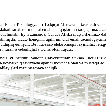
al Emalı Texnologiyaları Tədqiqat Mərkəzi"ni təsis etdi və 
əhətləşmələrə, mineral emalı sınaq işlərinin tədqiqatına, ava
önəlmişdir. Eyni zamanda, Cənubi Afrika müştərilərimizə dah
dılmışdır. Huate həmçinin ağıllı mineral emalı texnologiyası
daşlıq etmişdir. Bu müəssisə elektromaqnit ayırıcılar, rentge
n müasir avadanlıqlarla təchiz olunmuşdur.
isliyi İnstitutu, Şandun Universitetinin Yüksək Enerji Fizik
 beynəlxalq səviyyədə aparıcı mövqedə olan və müstəqil əqli
rəliləyişləri mənimsəməyə sadiqik.