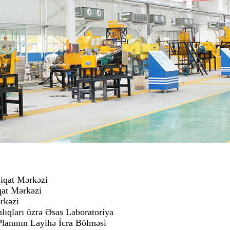
iqat Mərkəzi
qat Mərkəzi
rkəzi
lıqları üzrə Əsas Laboratoriya
Planının Layihə İcra Bölməsi