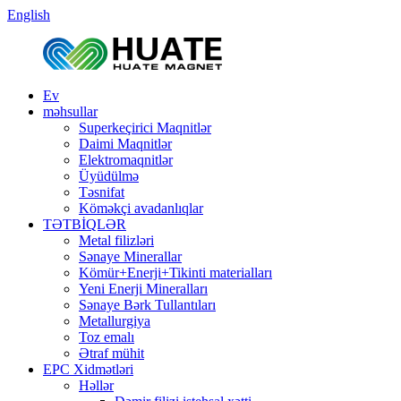
English
Ev
məhsullar
Superkeçirici Maqnitlər
Daimi Maqnitlər
Elektromaqnitlər
Üyüdülmə
Təsnifat
Köməkçi avadanlıqlar
TƏTBİQLƏR
Metal filizləri
Sənaye Minerallar
Kömür+Enerji+Tikinti materialları
Yeni Enerji Mineralları
Sənaye Bərk Tullantıları
Metallurgiya
Toz emalı
Ətraf mühit
EPC Xidmətləri
Həllər