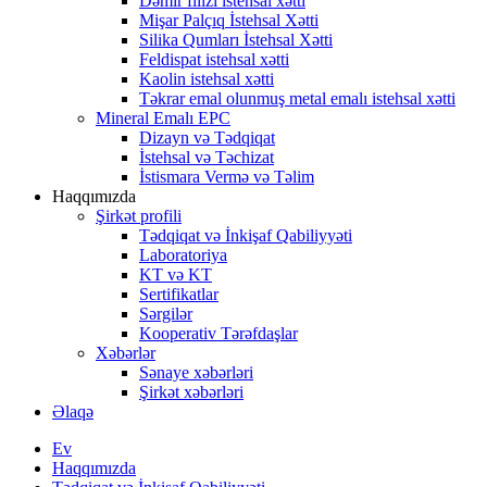
Dəmir filizi istehsal xətti
Mişar Palçıq İstehsal Xətti
Silika Qumları İstehsal Xətti
Feldispat istehsal xətti
Kaolin istehsal xətti
Təkrar emal olunmuş metal emalı istehsal xətti
Mineral Emalı EPC
Dizayn və Tədqiqat
İstehsal və Təchizat
İstismara Vermə və Təlim
Haqqımızda
Şirkət profili
Tədqiqat və İnkişaf Qabiliyyəti
Laboratoriya
KT və KT
Sertifikatlar
Sərgilər
Kooperativ Tərəfdaşlar
Xəbərlər
Sənaye xəbərləri
Şirkət xəbərləri
Əlaqə
Ev
Haqqımızda