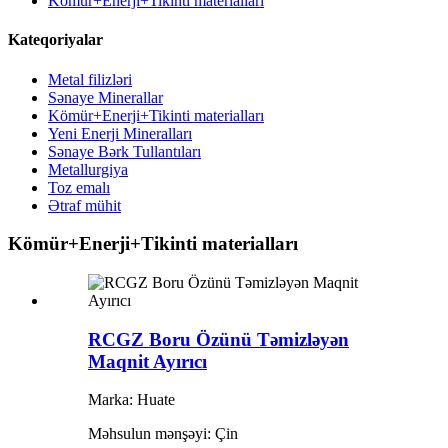
Kömür+Enerji+Tikinti materialları
Kateqoriyalar
Metal filizləri
Sənaye Minerallar
Kömür+Enerji+Tikinti materialları
Yeni Enerji Mineralları
Sənaye Bərk Tullantıları
Metallurgiya
Toz emalı
Ətraf mühit
Kömür+Enerji+Tikinti materialları
RCGZ Boru Özünü Təmizləyən
Maqnit Ayırıcı
Marka: Huate
Məhsulun mənşəyi: Çin