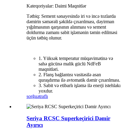
Kateqoriyalar: Daimi Maqnitlər
Tətbiq: Sement sənayesində iri və incə tozlarda
dəmirin səmərəli şəkildə çıxarılması, dəyirman
yığılmasının qarşısının alınması və sement
doldurma zamanı sabit işləmənin təmin edilməsi
üçün tətbiq olunur.
1. Yüksək temperatur müqavimətinə və
sahə gücünə malik güclü NdFeB
maqnitləri.
2. Flanş bağlantısı vasitəsilə asan
quraşdırma ilə avtomatik dəmir çıxarılması.
3. Sabit və etibarlı işləmə ilə enerji istehlakı
yoxdur.
sorğu
ətraflı
Seriya RCSC Superkeçirici Dəmir
Ayırıcı