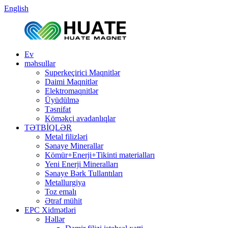
English
Ev
məhsullar
Superkeçirici Maqnitlər
Daimi Maqnitlər
Elektromaqnitlər
Üyüdülmə
Təsnifat
Köməkçi avadanlıqlar
TƏTBİQLƏR
Metal filizləri
Sənaye Minerallar
Kömür+Enerji+Tikinti materialları
Yeni Enerji Mineralları
Sənaye Bərk Tullantıları
Metallurgiya
Toz emalı
Ətraf mühit
EPC Xidmətləri
Həllər