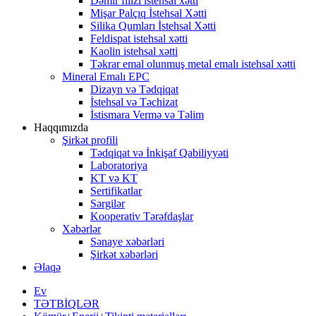
Dəmir filizi istehsal xətti
Mişar Palçıq İstehsal Xətti
Silika Qumları İstehsal Xətti
Feldispat istehsal xətti
Kaolin istehsal xətti
Təkrar emal olunmuş metal emalı istehsal xətti
Mineral Emalı EPC
Dizayn və Tədqiqat
İstehsal və Təchizat
İstismara Vermə və Təlim
Haqqımızda
Şirkət profili
Tədqiqat və İnkişaf Qabiliyyəti
Laboratoriya
KT və KT
Sertifikatlar
Sərgilər
Kooperativ Tərəfdaşlar
Xəbərlər
Sənaye xəbərləri
Şirkət xəbərləri
Əlaqə
Ev
TƏTBİQLƏR