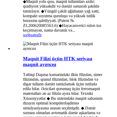
◆Maqnit yolu qısa, maqnit tullantıları azdır;
qradiyent yüksəkdir və dəmiri səmərəli şəkildə
təmizləyir. ◆Yüngül çəkili ağlabatan yağ xətti,
kompakt soyutma quruluşu və yüksək istilik
buraxma qabiliyyəti. (Patent №
ZL200620085563.6) ◆Həyəcanverici rulon toz
keçirməyən, nəmə davamlı və...
sorğu
ətraflı
Maqnit Filizi üçün HTK seriyası
maqnit ayırıcısı
Tətbiqi Daşıma kəmərindəki ilkin filizdən, sinter
filizindən, qranul filizindən, blok filizindən və
digər tullantı dəmiri təmizləmək üçün istifadə
edilə bilər. Əziciləri qorumaq üçün ferromaqnit
materialları ən az filizlə ayıra bilər. Texniki
Xüsusiyyətlər ◆ Bu sistemdəki maqnit sahəsinin
dizaynı optimal kompüterləşdirmə
simulyasiyasına əsasən seçilmişdir. ◆ Dəmir
sızması olmadan avtomatik dəmir aşkarlama və