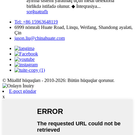
ayırma sistemi yaratmaq üçün metal detektorla
birlikdə istifadə olunur. ◆ İnteqrasiya...
sorğu
ətraflı
Tel: +86 15963648119
6999 nömrəli Huate Road, Linqu, Weifang, Shandong əyaləti,
Çin
jason.liu@chinahuate.com
© Müəllif hüquqları - 2010-2026: Bütün hüquqlar qorunur.
E-poçt göndər
x