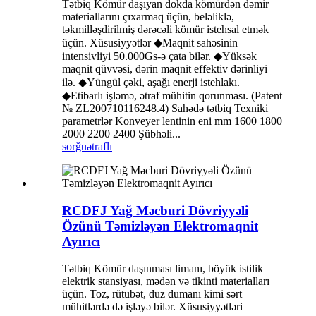
Tətbiq Kömür daşıyan dokda kömürdən dəmir
materiallarını çıxarmaq üçün, beləliklə,
təkmilləşdirilmiş dərəcəli kömür istehsal etmək
üçün. Xüsusiyyətlər ◆Maqnit sahəsinin
intensivliyi 50.000Gs-ə çata bilər. ◆Yüksək
maqnit qüvvəsi, dərin maqnit effektiv dərinliyi
ilə. ◆Yüngül çəki, aşağı enerji istehlakı.
◆Etibarlı işləmə, ətraf mühitin qorunması. (Patent
№ ZL200710116248.4) Sahədə tətbiq Texniki
parametrlər Konveyer lentinin eni mm 1600 1800
2000 2200 2400 Şübhəli...
sorğu
ətraflı
RCDFJ Yağ Məcburi Dövriyyəli
Özünü Təmizləyən Elektromaqnit
Ayırıcı
Tətbiq Kömür daşınması limanı, böyük istilik
elektrik stansiyası, mədən və tikinti materialları
üçün. Toz, rütubət, duz dumanı kimi sərt
mühitlərdə də işləyə bilər. Xüsusiyyətləri