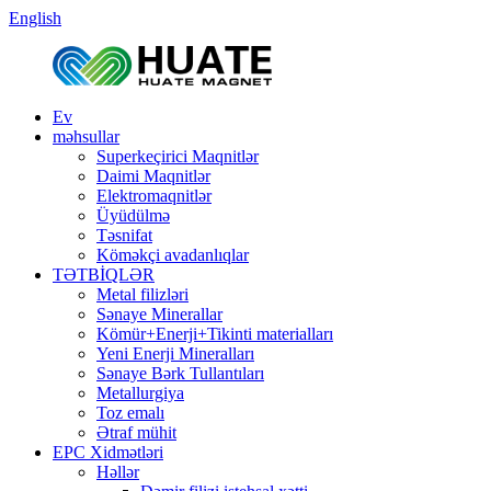
English
Ev
məhsullar
Superkeçirici Maqnitlər
Daimi Maqnitlər
Elektromaqnitlər
Üyüdülmə
Təsnifat
Köməkçi avadanlıqlar
TƏTBİQLƏR
Metal filizləri
Sənaye Minerallar
Kömür+Enerji+Tikinti materialları
Yeni Enerji Mineralları
Sənaye Bərk Tullantıları
Metallurgiya
Toz emalı
Ətraf mühit
EPC Xidmətləri
Həllər