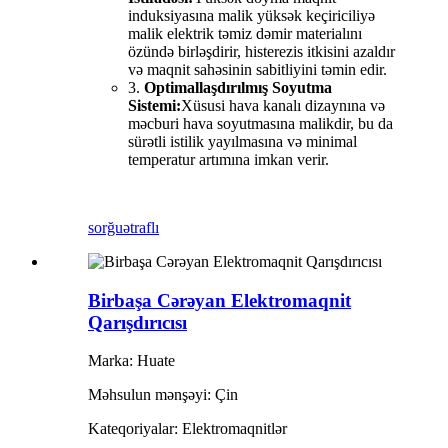
induksiyasına malik yüksək keçiriciliyə
malik elektrik təmiz dəmir materialını
özündə birləşdirir, histerezis itkisini azaldır
və maqnit sahəsinin sabitliyini təmin edir.
3.
Optimallaşdırılmış Soyutma
Sistemi:
Xüsusi hava kanalı dizaynına və
məcburi hava soyutmasına malikdir, bu da
sürətli istilik yayılmasına və minimal
temperatur artımına imkan verir.
sorğu
ətraflı
Birbaşa Cərəyan Elektromaqnit
Qarışdırıcısı
Marka: Huate
Məhsulun mənşəyi: Çin
Kateqoriyalar: Elektromaqnitlər