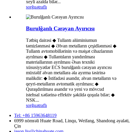
xeyli azalda bilər...
sorğu
ətraflı
Burulğanlı Cərəyan Ayırıcısı
Tətbiq dairəsi ◆ Tullantı alüminiumun
təmizlənməsi ◆ Əlvan metalların çeşidlənməsi ◆
Tullantı avtomobillərinin və məişət cihazlarının
ayrılması ◆ Tullantıların yandırılması
materiallarının ayrılması Əsas texniki
xüsusiyyətlər ECS burulğanlı cərəyan ayırıcısı
müxtəlif əlvan metallara əla ayırma təsirinə
malikdir: ◆ İstifadəsi asandır, əlvan metalların və
qeyri-metalların avtomatik ayrılması; ◆
Quraşdırılması asandır və yeni və mövcud
istehsal xətlərinə effektiv şəkildə qoşula bilər; ◆
NSK...
sorğu
ətraflı
Tel: +86 15963648119
6999 nömrəli Huate Road, Linqu, Weifang, Shandong əyaləti,
Çin
jason.liu@chinahuate.com