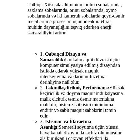
Tətbiqi: Xüsusilə alüminium əritmə sobalarında,
saxlama sobalarında, ərinti sobalarında, əymə
sobalarında və iki kameralı sobalarda qeyri-dəmir
metal əritmə prosesləri üçün idealdır. Ətraf
mühitin dayanıqlığını təşviq edərkən enerji
səmərəliliyini artırır.
1.
Qabaqcıl Dizayn və
Səmərəlilik:
Unikal maqnit dövrəsi üçün
kompüter simulyasiya edilmiş dizayndan
istifadə edərək yüksək maqnit
intensivliyinə və dərin nüfuzetmə
dərinliyinə nail olur.
2.
Təkmilləşdirilmiş Performans:
Yüksək
keçiricilik və doyma maqnit induksiyasına
malik elektrik təmiz dəmir materialına
malikdir, histerezis itkisini minimuma
endirir və sabit maqnit sahələrini təmin
edir.
3.
İstismar və İdarəetmə
Asanlığı:
Səmərəli soyutma üçün xüsusi
hava kanalı dizaynı ilə təchiz olunmuşdur,
əla burulğanlı cərəyan effektləri ilə