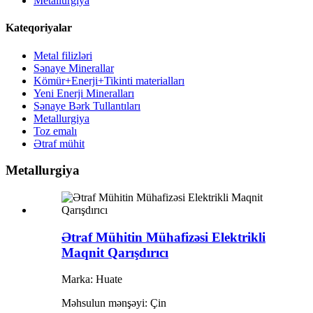
Metallurgiya
Kateqoriyalar
Metal filizləri
Sənaye Minerallar
Kömür+Enerji+Tikinti materialları
Yeni Enerji Mineralları
Sənaye Bərk Tullantıları
Metallurgiya
Toz emalı
Ətraf mühit
Metallurgiya
Ətraf Mühitin Mühafizəsi Elektrikli
Maqnit Qarışdırıcı
Marka: Huate
Məhsulun mənşəyi: Çin