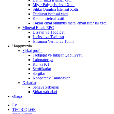
Dəmir filizi istehsal xətti
Mişar Palçıq İstehsal Xətti
Silika Qumları İstehsal Xətti
Feldispat istehsal xətti
Kaolin istehsal xətti
Təkrar emal olunmuş metal emalı istehsal xətti
Mineral Emalı EPC
Dizayn və Tədqiqat
İstehsal və Təchizat
İstismara Vermə və Təlim
Haqqımızda
Şirkət profili
Tədqiqat və İnkişaf Qabiliyyəti
Laboratoriya
KT və KT
Sertifikatlar
Sərgilər
Kooperativ Tərəfdaşlar
Xəbərlər
Sənaye xəbərləri
Şirkət xəbərləri
Əlaqə
Ev
TƏTBİQLƏR