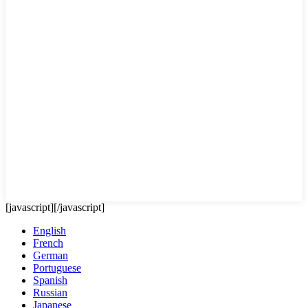
[javascript]
[/javascript]
English
French
German
Portuguese
Spanish
Russian
Japanese