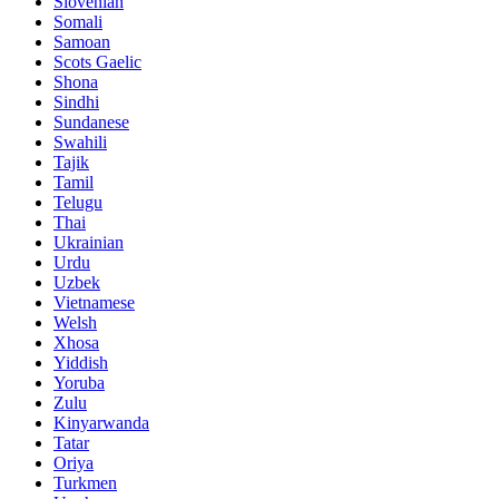
Slovenian
Somali
Samoan
Scots Gaelic
Shona
Sindhi
Sundanese
Swahili
Tajik
Tamil
Telugu
Thai
Ukrainian
Urdu
Uzbek
Vietnamese
Welsh
Xhosa
Yiddish
Yoruba
Zulu
Kinyarwanda
Tatar
Oriya
Turkmen