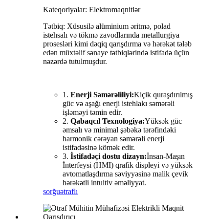
Kateqoriyalar: Elektromaqnitlər
Tətbiq: Xüsusilə alüminium əritmə, polad
istehsalı və tökmə zavodlarında metallurgiya
prosesləri kimi dəqiq qarışdırma və hərəkət tələb
edən müxtəlif sənaye tətbiqlərində istifadə üçün
nəzərdə tutulmuşdur.
1.
Enerji Səmərəliliyi:
Kiçik quraşdırılmış
güc və aşağı enerji istehlakı səmərəli
işləməyi təmin edir.
2.
Qabaqcıl Texnologiya:
Yüksək güc
əmsalı və minimal şəbəkə tərəfindəki
harmonik cərəyan səmərəli enerji
istifadəsinə kömək edir.
3.
İstifadəçi dostu dizayn:
İnsan-Maşın
İnterfeysi (HMI) qrafik displeyi və yüksək
avtomatlaşdırma səviyyəsinə malik çevik
hərəkətli intuitiv əməliyyat.
sorğu
ətraflı