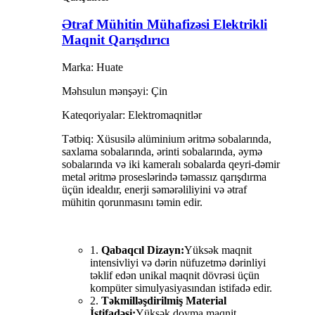
Ətraf Mühitin Mühafizəsi Elektrikli
Maqnit Qarışdırıcı
Marka: Huate
Məhsulun mənşəyi: Çin
Kateqoriyalar: Elektromaqnitlər
Tətbiq: Xüsusilə alüminium əritmə sobalarında,
saxlama sobalarında, ərinti sobalarında, əymə
sobalarında və iki kameralı sobalarda qeyri-dəmir
metal əritmə proseslərində təmassız qarışdırma
üçün idealdır, enerji səmərəliliyini və ətraf
mühitin qorunmasını təmin edir.
1.
Qabaqcıl Dizayn:
Yüksək maqnit
intensivliyi və dərin nüfuzetmə dərinliyi
təklif edən unikal maqnit dövrəsi üçün
kompüter simulyasiyasından istifadə edir.
2.
Təkmilləşdirilmiş Material
İstifadəsi:
Yüksək doyma maqnit