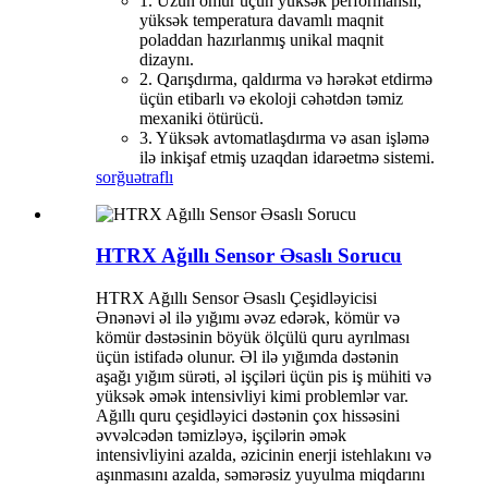
1. Uzun ömür üçün yüksək performanslı,
yüksək temperatura davamlı maqnit
poladdan hazırlanmış unikal maqnit
dizaynı.
2. Qarışdırma, qaldırma və hərəkət etdirmə
üçün etibarlı və ekoloji cəhətdən təmiz
mexaniki ötürücü.
3. Yüksək avtomatlaşdırma və asan işləmə
ilə inkişaf etmiş uzaqdan idarəetmə sistemi.
sorğu
ətraflı
HTRX Ağıllı Sensor Əsaslı Sorucu
HTRX Ağıllı Sensor Əsaslı Çeşidləyicisi
Ənənəvi əl ilə yığımı əvəz edərək, kömür və
kömür dəstəsinin böyük ölçülü quru ayrılması
üçün istifadə olunur. Əl ilə yığımda dəstənin
aşağı yığım sürəti, əl işçiləri üçün pis iş mühiti və
yüksək əmək intensivliyi kimi problemlər var.
Ağıllı quru çeşidləyici dəstənin çox hissəsini
əvvəlcədən təmizləyə, işçilərin əmək
intensivliyini azalda, əzicinin enerji istehlakını və
aşınmasını azalda, səmərəsiz yuyulma miqdarını