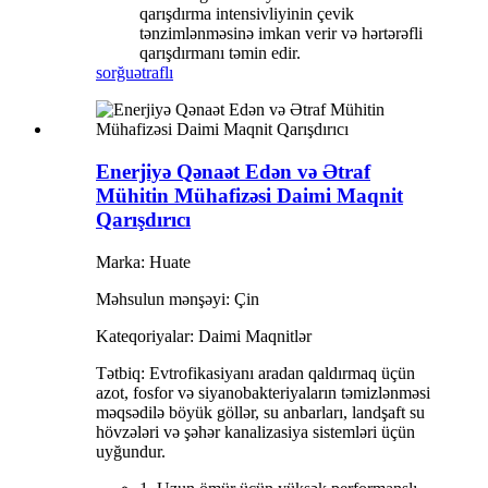
qarışdırma intensivliyinin çevik
tənzimlənməsinə imkan verir və hərtərəfli
qarışdırmanı təmin edir.
sorğu
ətraflı
Enerjiyə Qənaət Edən və Ətraf
Mühitin Mühafizəsi Daimi Maqnit
Qarışdırıcı
Marka: Huate
Məhsulun mənşəyi: Çin
Kateqoriyalar: Daimi Maqnitlər
Tətbiq: Evtrofikasiyanı aradan qaldırmaq üçün
azot, fosfor və siyanobakteriyaların təmizlənməsi
məqsədilə böyük göllər, su anbarları, landşaft su
hövzələri və şəhər kanalizasiya sistemləri üçün
uyğundur.