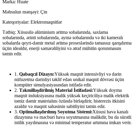
Marka: Huate
Məhsulun mənşəyi: Çin
Kateqoriyalar: Elektromaqnitlər
Tətbiq: Xüsusilə alüminium əritmə sobalarında, saxlama
sobalarında, ərinti sobalarında, əymə sobalarında və iki kameralı
sobalarda qeyri-dəmir metal əritmə proseslərində təmassız qarışdırma
üçün idealdır, enerji səmərəliliyini və ətraf mühitin qorunmasını
təmin edir.
1.
Qabaqcıl Dizayn:
Yüksək maqnit intensivliyi və dərin
nüfuzetmə dərinliyi təklif edən unikal maqnit dövrəsi üçün
kompüter simulyasiyasından istifadə edir.
2.
Təkmilləşdirilmiş Material İstifadəsi:
Yüksək doyma
maqnit induksiyasına malik yüksək keçiriciliyə malik elektrik
təmiz dəmir materialını özündə birləşdirir, histerezis itkisini
azaldır və maqnit sahəsinin sabitliyini təmin edir.
3.
Optimallaşdırılmış Soyutma Sistemi:
Xüsusi hava kanalı
dizaynına və məcburi hava soyutmasına malikdir, bu da sürətli
istilik yayılmasına və minimal temperatur artımına imkan verir.