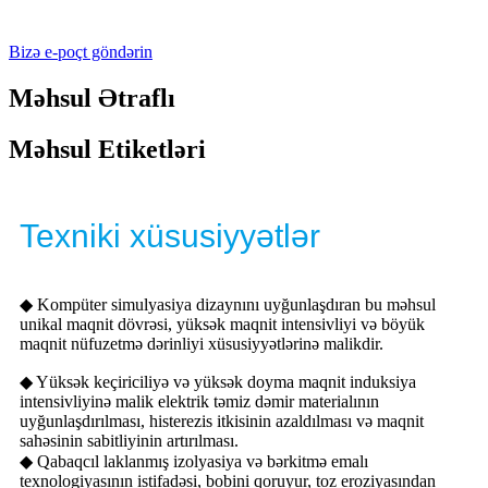
Bizə e-poçt göndərin
Məhsul Ətraflı
Məhsul Etiketləri
Texniki xüsusiyyətlər
◆ Kompüter simulyasiya dizaynını uyğunlaşdıran bu məhsul
unikal maqnit dövrəsi, yüksək maqnit intensivliyi və böyük
maqnit nüfuzetmə dərinliyi xüsusiyyətlərinə malikdir.
◆ Yüksək keçiriciliyə və yüksək doyma maqnit induksiya
intensivliyinə malik elektrik təmiz dəmir materialının
uyğunlaşdırılması, histerezis itkisinin azaldılması və maqnit
sahəsinin sabitliyinin artırılması.
◆ Qabaqcıl laklanmış izolyasiya və bərkitmə emalı
texnologiyasının istifadəsi, bobini qoruyur, toz eroziyasından