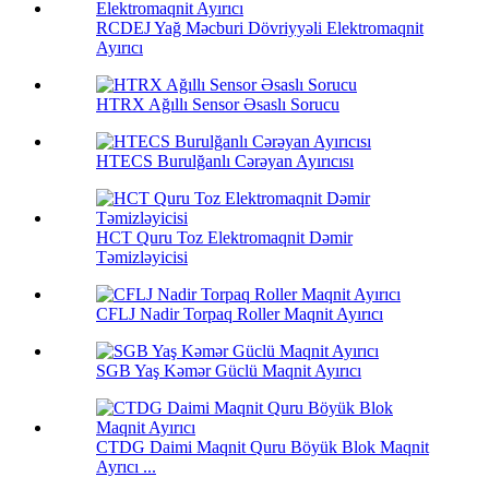
RCDEJ Yağ Məcburi Dövriyyəli Elektromaqnit
Ayırıcı
HTRX Ağıllı Sensor Əsaslı Sorucu
HTECS Burulğanlı Cərəyan Ayırıcısı
HCT Quru Toz Elektromaqnit Dəmir
Təmizləyicisi
CFLJ Nadir Torpaq Roller Maqnit Ayırıcı
SGB ​​Yaş Kəmər Güclü Maqnit Ayırıcı
CTDG Daimi Maqnit Quru Böyük Blok Maqnit
Ayrıcı ...