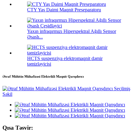
CTY Yaş Daimi Maqnit Preseparatoru
Yaxın infraqırmızı Hiperspektral Ağıllı Sensor
Əsaslı...
HCTS suspenziya elektromaqnit dəmir
təmizləyicisi
Ətraf Mühitin Mühafizəsi Elektrikli Maqnit Qarışdırıcı
Qısa Təsvir: