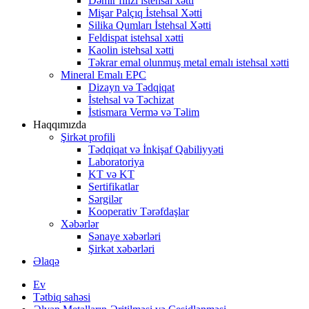
Dəmir filizi istehsal xətti
Mişar Palçıq İstehsal Xətti
Silika Qumları İstehsal Xətti
Feldispat istehsal xətti
Kaolin istehsal xətti
Təkrar emal olunmuş metal emalı istehsal xətti
Mineral Emalı EPC
Dizayn və Tədqiqat
İstehsal və Təchizat
İstismara Vermə və Təlim
Haqqımızda
Şirkət profili
Tədqiqat və İnkişaf Qabiliyyəti
Laboratoriya
KT və KT
Sertifikatlar
Sərgilər
Kooperativ Tərəfdaşlar
Xəbərlər
Sənaye xəbərləri
Şirkət xəbərləri
Əlaqə
Ev
Tətbiq sahəsi