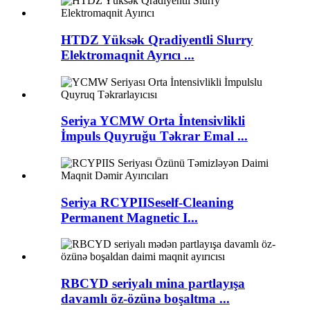
HTDZ Yüksək Qradiyentli Slurry
Elektromaqnit Ayrıcı ...
Seriya YCMW Orta İntensivlikli
İmpuls Quyruğu Təkrar Emal ...
Seriya RCYPIISeself-Cleaning
Permanent Magnetic I...
RBCYD seriyalı mina partlayışa
davamlı öz-özünə boşaltma ...