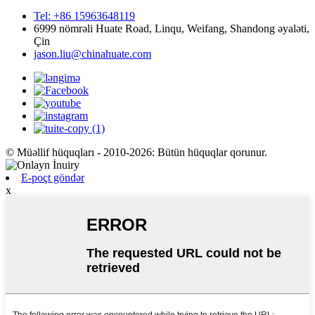
Tel: +86 15963648119
6999 nömrəli Huate Road, Linqu, Weifang, Shandong əyaləti,
Çin
jason.liu@chinahuate.com
© Müəllif hüquqları - 2010-2026: Bütün hüquqlar qorunur.
E-poçt göndər
x