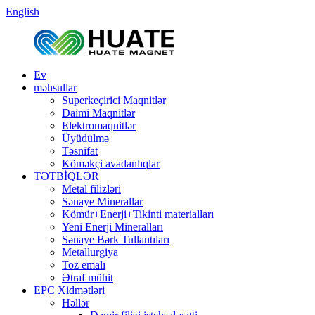
English
Ev
məhsullar
Superkeçirici Maqnitlər
Daimi Maqnitlər
Elektromaqnitlər
Üyüdülmə
Təsnifat
Köməkçi avadanlıqlar
TƏTBİQLƏR
Metal filizləri
Sənaye Minerallar
Kömür+Enerji+Tikinti materialları
Yeni Enerji Mineralları
Sənaye Bərk Tullantıları
Metallurgiya
Toz emalı
Ətraf mühit
EPC Xidmətləri
Həllər