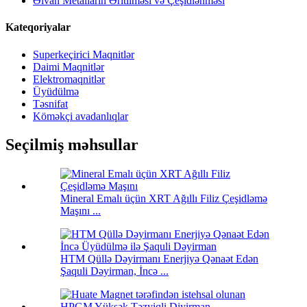
Əlvan Metalların Əritilməsi və Çeşidlənməsi
Kateqoriyalar
Superkeçirici Maqnitlər
Daimi Maqnitlər
Elektromaqnitlər
Üyüdülmə
Təsnifat
Köməkçi avadanlıqlar
Seçilmiş məhsullar
Mineral Emalı üçün XRT Ağıllı Filiz Çeşidləmə
Maşını ...
HTM Qüllə Dəyirmanı Enerjiyə Qənaət Edən
Şaquli Dəyirman, İncə ...