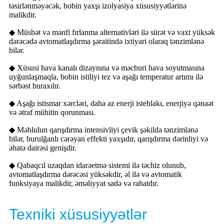
təsirlənməyəcək, bobin yaxşı izolyasiya xüsusiyyətlərinə
malikdir.
◆ Müsbət və mənfi fırlanma alternativləri ilə sürət və vaxt yüksək
dərəcədə avtomatlaşdırma şəraitində ixtiyari olaraq tənzimlənə
bilər.
◆ Xüsusi hava kanalı dizaynına və məcburi hava soyutmasına
uyğunlaşmaqla, bobin istiliyi tez və aşağı temperatur artımı ilə
sərbəst buraxılır.
◆ Aşağı istismar xərcləri, daha az enerji istehlakı, enerjiyə qənaət
və ətraf mühitin qorunması.
◆ Məhlulun qarışdırma intensivliyi çevik şəkildə tənzimlənə
bilər, burulğanlı cərəyan effekti yaxşıdır, qarışdırma dərinliyi və
əhatə dairəsi genişdir.
◆ Qabaqcıl uzaqdan idarəetmə sistemi ilə təchiz olunub,
avtomatlaşdırma dərəcəsi yüksəkdir, əl ilə və avtomatik
funksiyaya malikdir, əməliyyat sadə və rahatdır.
Texniki xüsusiyyətlər