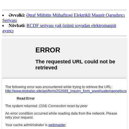
Əvvəlki:
Ətraf Mühitin Mühafizəsi Elektrikli Maqnit Qarışdırıcı
Seriyası
Növbəti:
RCDF seriyası yağ özünü soyudan elektromaqnit
ayırıcı