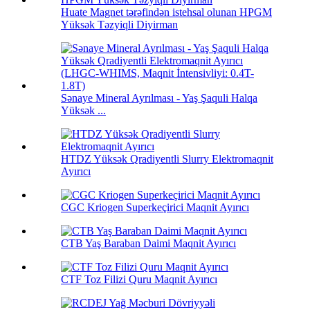
Huate Magnet tərəfindən istehsal olunan HPGM
Yüksək Təzyiqli Diyirman
Sənaye Mineral Ayrılması - Yaş Şaquli Halqa
Yüksək ...
HTDZ Yüksək Qradiyentli Slurry Elektromaqnit
Ayırıcı
CGC Kriogen Superkeçirici Maqnit Ayırıcı
CTB Yaş Baraban Daimi Maqnit Ayırıcı
CTF Toz Filizi Quru Maqnit Ayırıcı