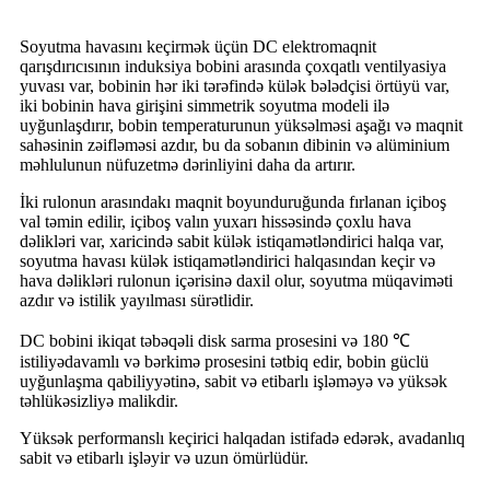
Soyutma havasını keçirmək üçün DC elektromaqnit
qarışdırıcısının induksiya bobini arasında çoxqatlı ventilyasiya
yuvası var, bobinin hər iki tərəfində külək bələdçisi örtüyü var,
iki bobinin hava girişini simmetrik soyutma modeli ilə
uyğunlaşdırır, bobin temperaturunun yüksəlməsi aşağı və maqnit
sahəsinin zəifləməsi azdır, bu da sobanın dibinin və alüminium
məhlulunun nüfuzetmə dərinliyini daha da artırır.
İki rulonun arasındakı maqnit boyunduruğunda fırlanan içiboş
val təmin edilir, içiboş valın yuxarı hissəsində çoxlu hava
dəlikləri var, xaricində sabit külək istiqamətləndirici halqa var,
soyutma havası külək istiqamətləndirici halqasından keçir və
hava dəlikləri rulonun içərisinə daxil olur, soyutma müqaviməti
azdır və istilik yayılması sürətlidir.
DC bobini ikiqat təbəqəli disk sarma prosesini və 180 ℃
istiliyədavamlı və bərkimə prosesini tətbiq edir, bobin güclü
uyğunlaşma qabiliyyətinə, sabit və etibarlı işləməyə və yüksək
təhlükəsizliyə malikdir.
Yüksək performanslı keçirici halqadan istifadə edərək, avadanlıq
sabit və etibarlı işləyir və uzun ömürlüdür.