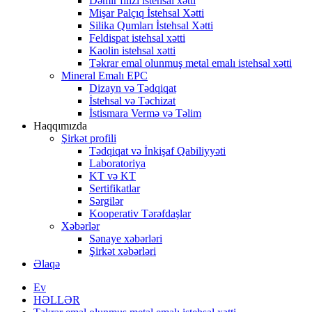
Dəmir filizi istehsal xətti
Mişar Palçıq İstehsal Xətti
Silika Qumları İstehsal Xətti
Feldispat istehsal xətti
Kaolin istehsal xətti
Təkrar emal olunmuş metal emalı istehsal xətti
Mineral Emalı EPC
Dizayn və Tədqiqat
İstehsal və Təchizat
İstismara Vermə və Təlim
Haqqımızda
Şirkət profili
Tədqiqat və İnkişaf Qabiliyyəti
Laboratoriya
KT və KT
Sertifikatlar
Sərgilər
Kooperativ Tərəfdaşlar
Xəbərlər
Sənaye xəbərləri
Şirkət xəbərləri
Əlaqə
Ev
HƏLLƏR