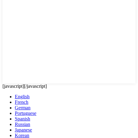
[javascript]
[/javascript]
English
French
German
Portuguese
Spanish
Russian
Japanese
Korean