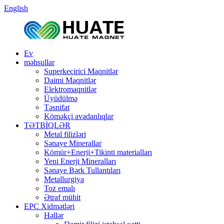
English
Ev
məhsullar
Superkeçirici Maqnitlər
Daimi Maqnitlər
Elektromaqnitlər
Üyüdülmə
Təsnifat
Köməkçi avadanlıqlar
TƏTBİQLƏR
Metal filizləri
Sənaye Minerallar
Kömür+Enerji+Tikinti materialları
Yeni Enerji Mineralları
Sənaye Bərk Tullantıları
Metallurgiya
Toz emalı
Ətraf mühit
EPC Xidmətləri
Həllər