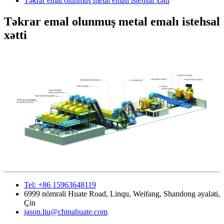
Təkrar emal olunmuş metal emalı istehsal xətti
Təkrar emal olunmuş metal emalı istehsal
xətti
Tel: +86 15963648119
6999 nömrəli Huate Road, Linqu, Weifang, Shandong əyaləti,
Çin
jason.liu@chinahuate.com