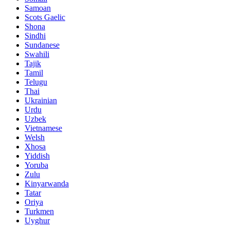
Samoan
Scots Gaelic
Shona
Sindhi
Sundanese
Swahili
Tajik
Tamil
Telugu
Thai
Ukrainian
Urdu
Uzbek
Vietnamese
Welsh
Xhosa
Yiddish
Yoruba
Zulu
Kinyarwanda
Tatar
Oriya
Turkmen
Uyghur