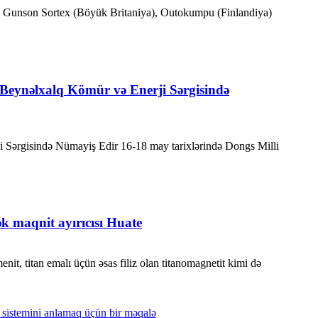
lunub. Gunson Sortex (Böyük Britaniya), Outokumpu (Finlandiya)
 Beynəlxalq Kömür və Enerji Sərgisində
i Sərgisində Nümayiş Edir 16-18 may tarixlərində Dongs Milli
ülək maqnit ayırıcısı Huate
menit, titan emalı üçün əsas filiz olan titanomagnetit kimi də