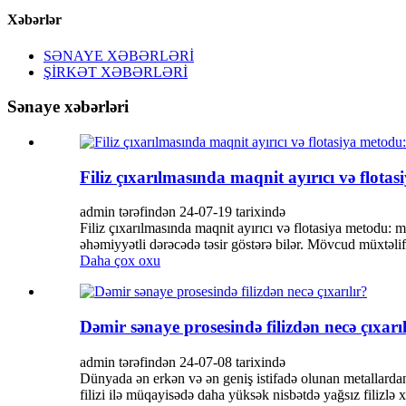
Xəbərlər
SƏNAYE XƏBƏRLƏRİ
ŞİRKƏT XƏBƏRLƏRİ
Sənaye xəbərləri
Filiz çıxarılmasında maqnit ayırıcı və flota
admin tərəfindən 24-07-19 tarixində
Filiz çıxarılmasında maqnit ayırıcı və flotasiya metodu: 
əhəmiyyətli dərəcədə təsir göstərə bilər. Mövcud müxtəlif 
Daha çox oxu
Dəmir sənaye prosesində filizdən necə çıxarıl
admin tərəfindən 24-07-08 tarixində
Dünyada ən erkən və ən geniş istifadə olunan metallardan 
filizi ilə müqayisədə daha yüksək nisbətdə yağsız filizlə x