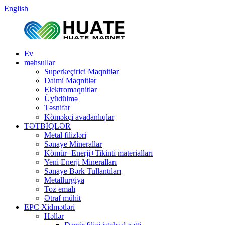
English
Ev
məhsullar
Superkeçirici Maqnitlər
Daimi Maqnitlər
Elektromaqnitlər
Üyüdülmə
Təsnifat
Köməkçi avadanlıqlar
TƏTBİQLƏR
Metal filizləri
Sənaye Minerallar
Kömür+Enerji+Tikinti materialları
Yeni Enerji Mineralları
Sənaye Bərk Tullantıları
Metallurgiya
Toz emalı
Ətraf mühit
EPC Xidmətləri
Həllər