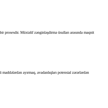
ir prosesdir. Müxtəlif zənginləşdirmə üsulları arasında maqnit
li maddələrdən ayırmaq, avadanlıqları potensial zərərlərdən