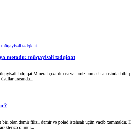
siya metodu: müqayisəli tədqiqat
müqayisəli tədqiqat Mineral çıxarılması və təmizlənməsi sahəsində tətbi
üsullar arasında...
ır?
biri olan dəmir filizi, dəmir və polad istehsalı üçün vacib xammaldır. H
arakterizə olunur...