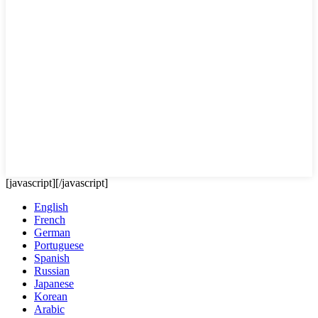
[javascript]
[/javascript]
English
French
German
Portuguese
Spanish
Russian
Japanese
Korean
Arabic