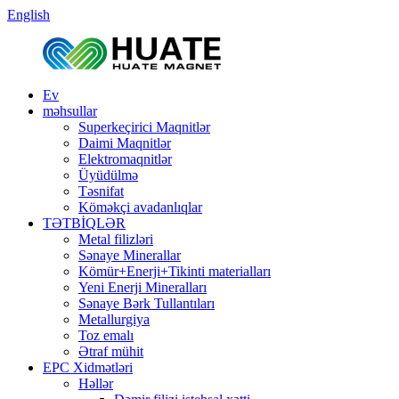
English
Ev
məhsullar
Superkeçirici Maqnitlər
Daimi Maqnitlər
Elektromaqnitlər
Üyüdülmə
Təsnifat
Köməkçi avadanlıqlar
TƏTBİQLƏR
Metal filizləri
Sənaye Minerallar
Kömür+Enerji+Tikinti materialları
Yeni Enerji Mineralları
Sənaye Bərk Tullantıları
Metallurgiya
Toz emalı
Ətraf mühit
EPC Xidmətləri
Həllər