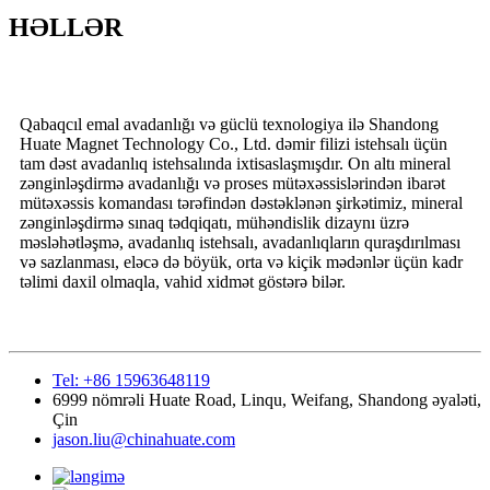
HƏLLƏR
Qabaqcıl emal avadanlığı və güclü texnologiya ilə Shandong
Huate Magnet Technology Co., Ltd. dəmir filizi istehsalı üçün
tam dəst avadanlıq istehsalında ixtisaslaşmışdır. On altı mineral
zənginləşdirmə avadanlığı və proses mütəxəssislərindən ibarət
mütəxəssis komandası tərəfindən dəstəklənən şirkətimiz, mineral
zənginləşdirmə sınaq tədqiqatı, mühəndislik dizaynı üzrə
məsləhətləşmə, avadanlıq istehsalı, avadanlıqların quraşdırılması
və sazlanması, eləcə də böyük, orta və kiçik mədənlər üçün kadr
təlimi daxil olmaqla, vahid xidmət göstərə bilər.
Tel: +86 15963648119
6999 nömrəli Huate Road, Linqu, Weifang, Shandong əyaləti,
Çin
jason.liu@chinahuate.com