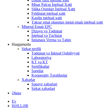
Dəmir filizi istehsal xətti
Mişar Palçıq İstehsal Xətti
Silika Qumları İstehsal Xətti
Feldispat istehsal xətti
Kaolin istehsal xətti
Təkrar emal olunmuş metal emalı istehsal xətti
Mineral Emalı EPC
Dizayn və Tədqiqat
İstehsal və Təchizat
İstismara Vermə və Təlim
Haqqımızda
Şirkət profili
Tədqiqat və İnkişaf Qabiliyyəti
Laboratoriya
KT və KT
Sertifikatlar
Sərgilər
Kooperativ Tərəfdaşlar
Xəbərlər
Sənaye xəbərləri
Şirkət xəbərləri
Əlaqə
Ev
HƏLLƏR