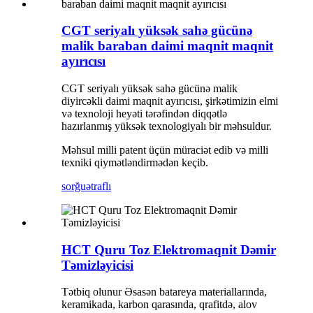
CGT seriyalı yüksək sahə gücünə
malik baraban daimi maqnit maqnit
ayırıcısı
CGT seriyalı yüksək sahə gücünə malik
diyircəkli daimi maqnit ayırıcısı, şirkətimizin elmi
və texnoloji heyəti tərəfindən diqqətlə
hazırlanmış yüksək texnologiyalı bir məhsuldur.
Məhsul milli patent üçün müraciət edib və milli
texniki qiymətləndirmədən keçib.
sorğu
ətraflı
HCT Quru Toz Elektromaqnit Dəmir
Təmizləyicisi
Tətbiq olunur Əsasən batareya materiallarında,
keramikada, karbon qarasında, qrafitdə, alov