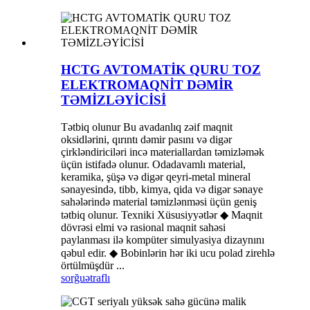
HCTG AVTOMATİK QURU TOZ
ELEKTROMAQNİT DƏMİR
TƏMİZLƏYİCİSİ
Tətbiq olunur Bu avadanlıq zəif maqnit
oksidlərini, qırıntı dəmir pasını və digər
çirkləndiriciləri incə materiallardan təmizləmək
üçün istifadə olunur. Odadavamlı material,
keramika, şüşə və digər qeyri-metal mineral
sənayesində, tibb, kimya, qida və digər sənaye
sahələrində material təmizlənməsi üçün geniş
tətbiq olunur. Texniki Xüsusiyyətlər ◆ Maqnit
dövrəsi elmi və rasional maqnit sahəsi
paylanması ilə kompüter simulyasiya dizaynını
qəbul edir. ◆ Bobinlərin hər iki ucu polad zirehlə
örtülmüşdür ...
sorğu
ətraflı