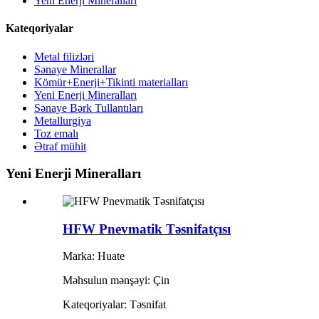
Yeni Enerji Mineralları
Kateqoriyalar
Metal filizləri
Sənaye Minerallar
Kömür+Enerji+Tikinti materialları
Yeni Enerji Mineralları
Sənaye Bərk Tullantıları
Metallurgiya
Toz emalı
Ətraf mühit
Yeni Enerji Mineralları
HFW Pnevmatik Təsnifatçısı
Marka: Huate
Məhsulun mənşəyi: Çin
Kateqoriyalar: Təsnifat