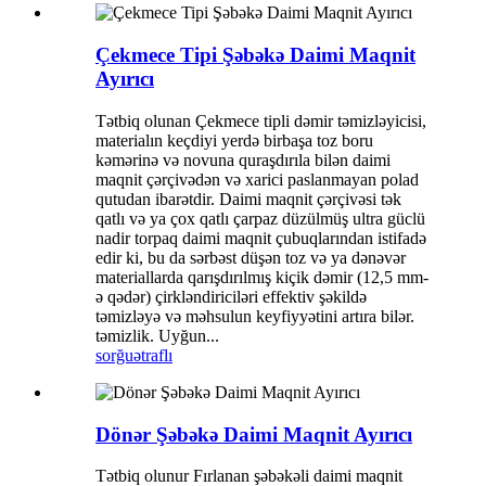
Çekmece Tipi Şəbəkə Daimi Maqnit
Ayırıcı
Tətbiq olunan Çekmece tipli dəmir təmizləyicisi,
materialın keçdiyi yerdə birbaşa toz boru
kəmərinə və novuna quraşdırıla bilən daimi
maqnit çərçivədən və xarici paslanmayan polad
qutudan ibarətdir. Daimi maqnit çərçivəsi tək
qatlı və ya çox qatlı çarpaz düzülmüş ultra güclü
nadir torpaq daimi maqnit çubuqlarından istifadə
edir ki, bu da sərbəst düşən toz və ya dənəvər
materiallarda qarışdırılmış kiçik dəmir (12,5 mm-
ə qədər) çirkləndiriciləri effektiv şəkildə
təmizləyə və məhsulun keyfiyyətini artıra bilər.
təmizlik. Uyğun...
sorğu
ətraflı
Dönər Şəbəkə Daimi Maqnit Ayırıcı
Tətbiq olunur Fırlanan şəbəkəli daimi maqnit