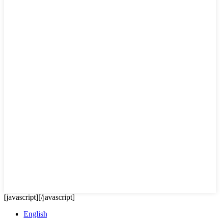
[javascript]
[/javascript]
English