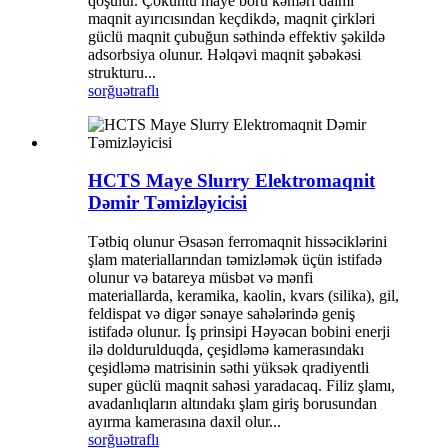
qoşulur. Çöküntü maye boru kəməri daimi
maqnit ayırıcısından keçdikdə, maqnit çirkləri
güclü maqnit çubuğun səthində effektiv şəkildə
adsorbsiya olunur. Həlqəvi maqnit şəbəkəsi
strukturu...
sorğu
ətraflı
HCTS Maye Slurry Elektromaqnit
Dəmir Təmizləyicisi
Tətbiq olunur Əsasən ferromaqnit hissəciklərini
şlam materiallarından təmizləmək üçün istifadə
olunur və batareya müsbət və mənfi
materiallarda, keramika, kaolin, kvars (silika), gil,
feldispat və digər sənaye sahələrində geniş
istifadə olunur. İş prinsipi Həyəcan bobini enerji
ilə doldurulduqda, çeşidləmə kamerasındakı
çeşidləmə matrisinin səthi yüksək qradiyentli
super güclü maqnit sahəsi yaradacaq. Filiz şlamı,
avadanlıqların altındakı şlam giriş borusundan
ayırma kamerasına daxil olur...
sorğu
ətraflı