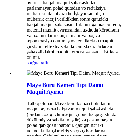
ayırıcısı halqalı maqnit şəbəkəsindən,
paslanmayan polad qutudan və reduksiya
mühərrikindən ibarətdir. İşləyərkən, dişli
mühərrik enerji verildikdən sonra qutudakı
halqalı maqnit şəbəkəsini fırlanmağa məcbur edir,
material maqnit ayırıcısından axdıqda körpülərin
və tıxanmaların qarşısını alır və boş və
aqlomerasiya olunmuş materiallardakı maqnit
çirklərini effektiv şəkildə təmizləyir. Fırlanan
şəbəkəli daimi maqnit ayırıcısı əsasən ... istifadə
olunur.
sorğu
ətraflı
Maye Boru Kəməri Tipi Daimi
Maqnit Ayırıcı
Tətbiq olunan Maye boru kəməri tipli daimi
maqnit ayırıcısı halqavari maqnit şəbəkəsindən
(birdən çox güclü maqnit çubuq halqa şəklində
düzülmüş və sabitlənmişdir) və paslanmayan
polad qabıqdan ibarətdir, qabığın hər iki
ucundakı flanşlar giriş və çıxış borularına