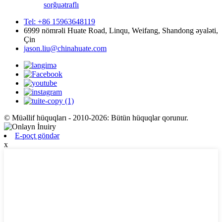
sorğu
ətraflı
Tel: +86 15963648119
6999 nömrəli Huate Road, Linqu, Weifang, Shandong əyaləti,
Çin
jason.liu@chinahuate.com
© Müəllif hüquqları - 2010-2026: Bütün hüquqlar qorunur.
E-poçt göndər
x