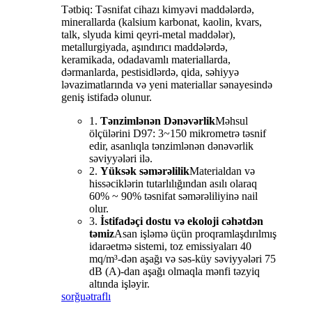
Tətbiq: Təsnifat cihazı kimyəvi maddələrdə,
minerallarda (kalsium karbonat, kaolin, kvars,
talk, slyuda kimi qeyri-metal maddələr),
metallurgiyada, aşındırıcı maddələrdə,
keramikada, odadavamlı materiallarda,
dərmanlarda, pestisidlərdə, qida, səhiyyə
ləvazimatlarında və yeni materiallar sənayesində
geniş istifadə olunur.
1.
Tənzimlənən Dənəvərlik
Məhsul
ölçülərini D97: 3~150 mikrometrə təsnif
edir, asanlıqla tənzimlənən dənəvərlik
səviyyələri ilə.
2.
Yüksək səmərəlilik
Materialdan və
hissəciklərin tutarlılığından asılı olaraq
60% ~ 90% təsnifat səmərəliliyinə nail
olur.
3.
İstifadəçi dostu və ekoloji cəhətdən
təmiz
Asan işləmə üçün proqramlaşdırılmış
idarəetmə sistemi, toz emissiyaları 40
mq/m³-dən aşağı və səs-küy səviyyələri 75
dB (A)-dan aşağı olmaqla mənfi təzyiq
altında işləyir.
sorğu
ətraflı