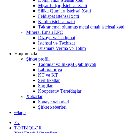
Dəmir filizi istehsal xətti
Mişar Palçıq İstehsal Xətti
Silika Qumları İstehsal Xətti
Feldispat istehsal xətti
Kaolin istehsal xətti
Təkrar emal olunmuş metal emalı istehsal xətti
Mineral Emalı EPC
Dizayn və Tədqiqat
İstehsal və Təchizat
İstismara Vermə və Təlim
Haqqımızda
Şirkət profili
Tədqiqat və İnkişaf Qabiliyyəti
Laboratoriya
KT və KT
Sertifikatlar
Sərgilər
Kooperativ Tərəfdaşlar
Xəbərlər
Sənaye xəbərləri
Şirkət xəbərləri
Əlaqə
Ev
TƏTBİQLƏR