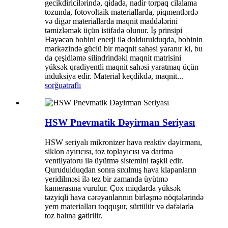
gecikdiricilərində, qidada, nadir torpaq cilalama
tozunda, fotovoltaik materiallarda, piqmentlərdə
və digər materiallarda maqnit maddələrini
təmizləmək üçün istifadə olunur. İş prinsipi
Həyəcan bobini enerji ilə doldurulduqda, bobinin
mərkəzində güclü bir maqnit sahəsi yaranır ki, bu
da çeşidləmə silindrindəki maqnit matrisini
yüksək qradiyentli maqnit sahəsi yaratmaq üçün
induksiya edir. Material keçdikdə, maqnit...
sorğu
ətraflı
HSW Pnevmatik Dəyirman Seriyası
HSW seriyalı mikronizer hava reaktiv dəyirmanı,
siklon ayırıcısı, toz toplayıcısı və dartma
ventilyatoru ilə üyütmə sistemini təşkil edir.
Qurudulduqdan sonra sıxılmış hava klapanların
yeridilməsi ilə tez bir zamanda üyütmə
kamerasına vurulur. Çox miqdarda yüksək
təzyiqli hava cərəyanlarının birləşmə nöqtələrində
yem materialları toqquşur, sürtülür və dəfələrlə
toz halına gətirilir.