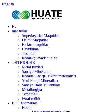
English
Ev
məhsullar
Superkeçirici Maqnitlər
Daimi Maqnitlər
Elektromaqnitlər
Üyüdülmə
Təsnifat
Köməkçi avadanlıqlar
TƏTBİQLƏR
Metal filizləri
Sənaye Minerallar
Kömür+Enerji+Tikinti materialları
Yeni Enerji Mineralları
Sənaye Bərk Tullantıları
Metallurgiya
Toz emalı
Ətraf mühit
EPC Xidmətləri
Həllər