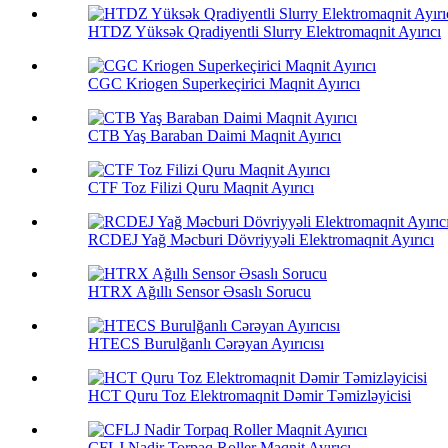
HTDZ Yüksək Qradiyentli Slurry Elektromaqnit Ayırıcı
CGC Kriogen Superkeçirici Maqnit Ayırıcı
CTB Yaş Baraban Daimi Maqnit Ayırıcı
CTF Toz Filizi Quru Maqnit Ayırıcı
RCDEJ Yağ Məcburi Dövriyyəli Elektromaqnit Ayırıcı
HTRX Ağıllı Sensor Əsaslı Sorucu
HTECS Burulğanlı Cərəyan Ayırıcısı
HCT Quru Toz Elektromaqnit Dəmir Təmizləyicisi
CFLJ Nadir Torpaq Roller Maqnit Ayırıcı