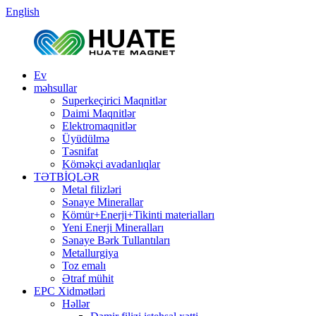
English
Ev
məhsullar
Superkeçirici Maqnitlər
Daimi Maqnitlər
Elektromaqnitlər
Üyüdülmə
Təsnifat
Köməkçi avadanlıqlar
TƏTBİQLƏR
Metal filizləri
Sənaye Minerallar
Kömür+Enerji+Tikinti materialları
Yeni Enerji Mineralları
Sənaye Bərk Tullantıları
Metallurgiya
Toz emalı
Ətraf mühit
EPC Xidmətləri
Həllər