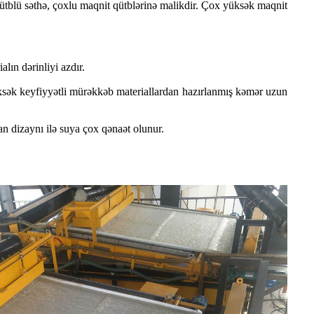
ütblü səthə, çoxlu maqnit qütblərinə malikdir. Çox yüksək maqnit
lın dərinliyi azdır.
sək keyfiyyətli mürəkkəb materiallardan hazırlanmış kəmər uzun
an dizaynı ilə suya çox qənaət olunur.