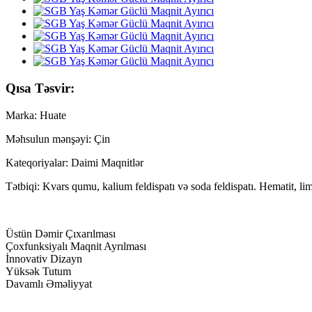
Qısa Təsvir:
Marka: Huate
Məhsulun mənşəyi: Çin
Kateqoriyalar: Daimi Maqnitlər
Tətbiqi: Kvars qumu, kalium feldispatı və soda feldispatı. Hematit, limon
Üstün Dəmir Çıxarılması
Çoxfunksiyalı Maqnit Ayrılması
İnnovativ Dizayn
Yüksək Tutum
Davamlı Əməliyyat