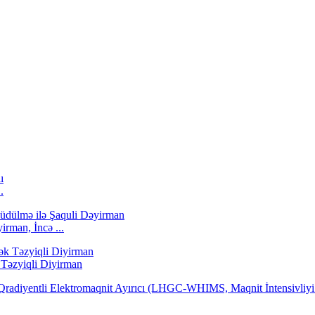
.
rman, İncə ...
Təzyiqli Diyirman