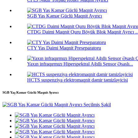
SGB ​​Yaş Kəmər Güclü Maqnit Ayırıcı
CTDG Daimi Maqnit Quru Böyük Blok Maqnit Ayrıcı ..
CTY Yaş Daimi Maqnit Preseparatoru
Yaxın infraqırmızı Hiperspektral Ağıllı Sensor Əsaslı...
HCTS suspenziya elektromaqnit dəmir təmizləyicisi
SGB ​​Yaş Kəmər Güclü Maqnit Ayırıcı