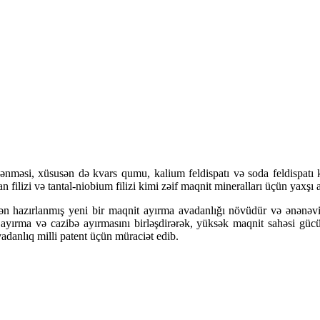
ənməsi, xüsusən də kvars qumu, kalium feldispatı və soda feldispatı k
an filizi və tantal-niobium filizi kimi zəif maqnit mineralları üçün yaxş
ən hazırlanmış yeni bir maqnit ayırma avadanlığı növüdür və ənənəvi 
ayırma və cazibə ayırmasını birləşdirərək, yüksək maqnit sahəsi gücü
adanlıq milli patent üçün müraciət edib.