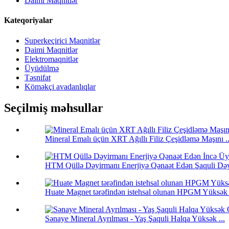
Daimi Maqnitlər
Kateqoriyalar
Superkeçirici Maqnitlər
Daimi Maqnitlər
Elektromaqnitlər
Üyüdülmə
Təsnifat
Köməkçi avadanlıqlar
Seçilmiş məhsullar
Mineral Emalı üçün XRT Ağıllı Filiz Çeşidləmə Maşını ..
HTM Qüllə Dəyirmanı Enerjiyə Qənaət Edən Şaquli Dəyi
Huate Magnet tərəfindən istehsal olunan HPGM Yüksək 
Sənaye Mineral Ayrılması - Yaş Şaquli Halqa Yüksək ...