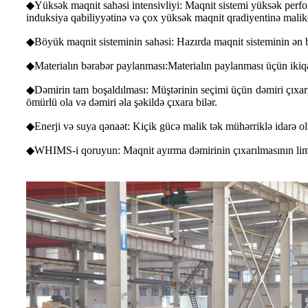
◆Yüksək maqnit sahəsi intensivliyi: Maqnit sistemi yüksək perfo
induksiya qabiliyyətinə və çox yüksək maqnit qradiyentinə malikdi
◆Böyük maqnit sisteminin sahəsi: Hazırda maqnit sisteminin ə
◆Materialın bərabər paylanması:Materialın paylanması üçün ikiqat t
◆Dəmirin tam boşaldılması: Müştərinin seçimi üçün dəmiri çıxa
ömürlü ola və dəmiri əla şəkildə çıxara bilər.
◆Enerji və suya qənaət: Kiçik gücə malik tək mühərriklə idarə ol
◆WHIMS-i qoruyun: Maqnit ayırma dəmirinin çıxarılmasının limi