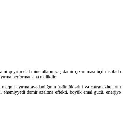
imi qeyri-metal mineralların yaş dəmir çıxarılması üçün istifadə
ı ayırma performansına malikdir.
maqnit ayırma avadanlığının üstünlüklərini və çatışmazlıqlarını
, əhəmiyyətli dəmir azaltma effekti, böyük emal gücü, enerjiyə