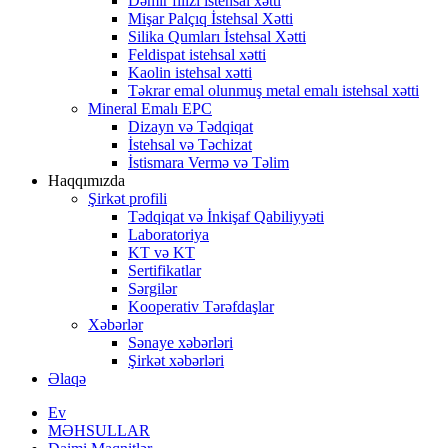
Dəmir filizi istehsal xətti
Mişar Palçıq İstehsal Xətti
Silika Qumları İstehsal Xətti
Feldispat istehsal xətti
Kaolin istehsal xətti
Təkrar emal olunmuş metal emalı istehsal xətti
Mineral Emalı EPC
Dizayn və Tədqiqat
İstehsal və Təchizat
İstismara Vermə və Təlim
Haqqımızda
Şirkət profili
Tədqiqat və İnkişaf Qabiliyyəti
Laboratoriya
KT və KT
Sertifikatlar
Sərgilər
Kooperativ Tərəfdaşlar
Xəbərlər
Sənaye xəbərləri
Şirkət xəbərləri
Əlaqə
Ev
MƏHSULLAR