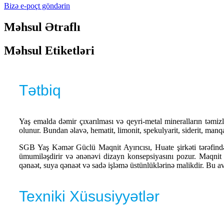
Bizə e-poçt göndərin
Məhsul Ətraflı
Məhsul Etiketləri
Tətbiq
Yaş emalda dəmir çıxarılması və qeyri-metal mineralların təmizl
olunur. Bundan əlavə, hematit, limonit, spekulyarit, siderit, manq
SGB ​​Yaş Kəmər Güclü Maqnit Ayırıcısı, Huate şirkəti tərəfind
ümumiləşdirir və ənənəvi dizayn konsepsiyasını pozur. Maqnit 
qənaət, suya qənaət və sadə işləmə üstünlüklərinə malikdir. Bu av
Texniki Xüsusiyyətlər