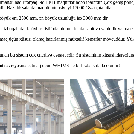
rmanslı nadir torpaq Nd-Fe B maqnitlərindən ibarətdir. Çox geniş poliq
r. Bəzi hissələrdə maqnit intensivliyi 17000 Gs-ə çata bilər.
n böyük eni 2500 mm, ən böyük uzunluğu isə 3000 mm-dir.
əbəqəli dəlik lövhəsi istifadə olunur, bu da sabit və vahiddir və materia
rmaq üçün xüsusi olaraq hazırlanmış müxtəlif kəmərlər mövcuddur. Yük
unan bu sistem çox enerjiyə qənaət edir. Su sisteminin xüsusi idarəolun
t səviyyəsinə çatmaq üçün WHIMS ilə birlikdə istifadə olunur!