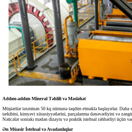
Addım-addım Mineral Təhlili və Məsləhət
Müştərilər təxminən 50 kq nümunə təqdim etməklə başlayırlar. Daha son
tərkibini, kimyəvi xüsusiyyətlərini, parçalanma dənəvərliyini və zəngi
Nəticələr sonrakı mədən dizaynı və praktik istehsal rəhbərliyi üçün va
Ən Müasir İstehsal və Avadanlıqlar