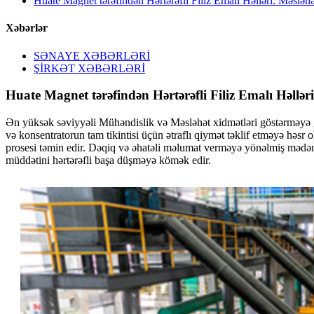
Huate Magnet tərəfindən Hərtərəfli Filiz Emalı Həlləri: Məslə
Xəbərlər
SƏNAYE XƏBƏRLƏRİ
ŞİRKƏT XƏBƏRLƏRİ
Huate Magnet tərəfindən Hərtərəfli Filiz Emalı Həll
Ən yüksək səviyyəli Mühəndislik və Məsləhət xidmətləri göstərməyə gə
və konsentratorun tam tikintisi üçün ətraflı qiymət təklif etməyə həsr
prosesi təmin edir. Dəqiq və əhatəli məlumat verməyə yönəlmiş mədən mə
müddətini hərtərəfli başa düşməyə kömək edir.