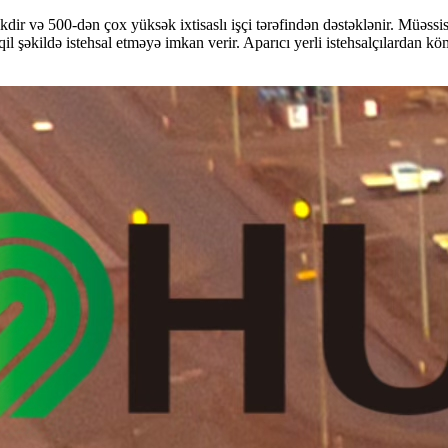
dir və 500-dən çox yüksək ixtisaslı işçi tərəfindən dəstəklənir. Müəssis
əqil şəkildə istehsal etməyə imkan verir. Aparıcı yerli istehsalçılardan