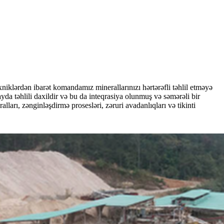
iklərdən ibarət komandamız minerallarınızı hərtərəfli təhlil etməyə
yda təhlili daxildir və bu da inteqrasiya olunmuş və səmərəli bir
arı, zənginləşdirmə prosesləri, zəruri avadanlıqları və tikinti