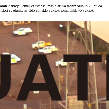
əmiz qabaqcıl emal və istehsal maşınları ilə təchiz olunub ki, bu da
 köməkçi avadanlıqlar əldə etməklə yüksək səmərəlilik və yüksək