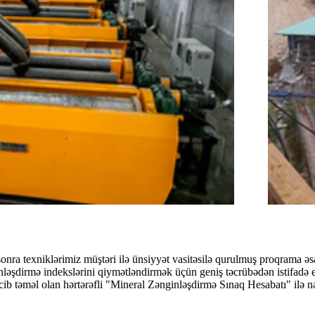
ra texniklərimiz müştəri ilə ünsiyyət vasitəsilə qurulmuş proqrama əsa
nləşdirmə indekslərini qiymətləndirmək üçün geniş təcrübədən istifadə ed
cib təməl olan hərtərəfli "Mineral Zənginləşdirmə Sınaq Hesabatı" ilə nə