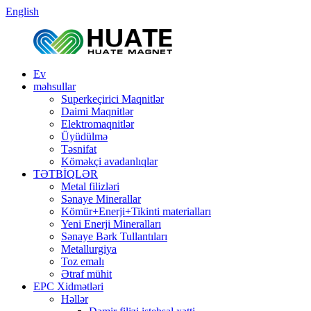
English
Ev
məhsullar
Superkeçirici Maqnitlər
Daimi Maqnitlər
Elektromaqnitlər
Üyüdülmə
Təsnifat
Köməkçi avadanlıqlar
TƏTBİQLƏR
Metal filizləri
Sənaye Minerallar
Kömür+Enerji+Tikinti materialları
Yeni Enerji Mineralları
Sənaye Bərk Tullantıları
Metallurgiya
Toz emalı
Ətraf mühit
EPC Xidmətləri
Həllər