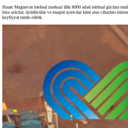
Huate Magnet-in istehsal mərkəzi illik 8000 ədəd istehsal gücünə malik
bizə əzicilər, üyüdücülər və maqnit ayırıcılar kimi əsas cihazları müst
keyfiyyət təmin edirik.