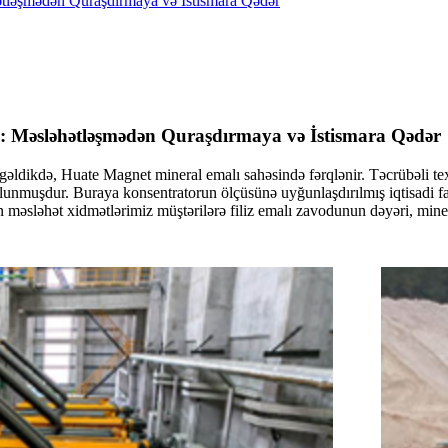
hətləşmədən Quraşdırmaya və İstismara Qədər
əri: Məsləhətləşmədən Quraşdırmaya və İstismara Qədər
ldikdə, Huate Magnet mineral emalı sahəsində fərqlənir. Təcrübəli texn
 olunmuşdur. Buraya konsentratorun ölçüsünə uyğunlaşdırılmış iqtisadi fa
sləhət xidmətlərimiz müştərilərə filiz emalı zavodunun dəyəri, minerall