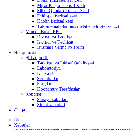
Dəmir filizi istehsal xətti
Mişar Palçıq İstehsal Xətti
Silika Qumları İstehsal Xətti
Feldispat istehsal xətti
Kaolin istehsal xətti
Təkrar emal olunmuş metal emalı istehsal xətti
Mineral Emalı EPC
Dizayn və Tədqiqat
İstehsal və Təchizat
İstismara Vermə və Təlim
Haqqımızda
Şirkət profili
Tədqiqat və İnkişaf Qabiliyyəti
Laboratoriya
KT və KT
Sertifikatlar
Sərgilər
Kooperativ Tərəfdaşlar
Xəbərlər
Sənaye xəbərləri
Şirkət xəbərləri
Əlaqə
Ev
Xəbərlər